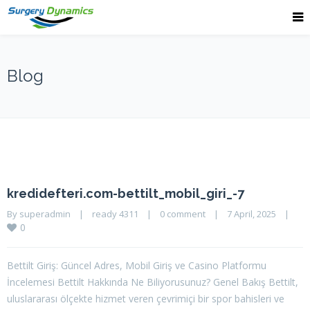
Blog
kredidefteri.com-bettilt_mobil_giri_-7
By superadmin    |    
ready 4311
    |    
0 comment
    |    7 April, 2025    |    
0
Bettilt Giriş: Güncel Adres, Mobil Giriş ve Casino Platformu
İncelemesi Bettilt Hakkında Ne Biliyorusunuz? Genel Bakış Bettilt,
uluslararası ölçekte hizmet veren çevrimiçi bir spor bahisleri ve