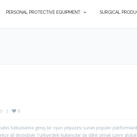
PERSONAL PROTECTIVE EQUIPMENT
SURGICAL PRODU
0
    |    
ahis tutkunlarına geniş bir oyun yelpazesi sunan popüler platformlar
ürkçe dil desteğiyle Türkiye’deki kullanıcılar da dâhil olmak üzere global