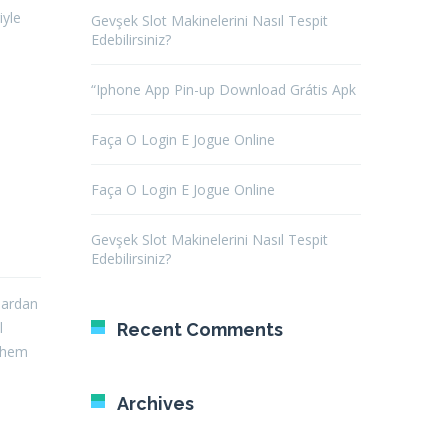
iyle
Gevşek Slot Makinelerini Nasıl Tespit
Edebilirsiniz?
“Iphone App Pin-up Download Grátis Apk
Faça O Login E Jogue Online
Faça O Login E Jogue Online
Gevşek Slot Makinelerini Nasıl Tespit
Edebilirsiniz?
lardan
l
Recent Comments
e hem
Archives