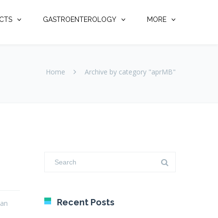
CTS
GASTROENTEROLOGY
MORE
Home
Archive by category "aprMB"
Recent Posts
dan