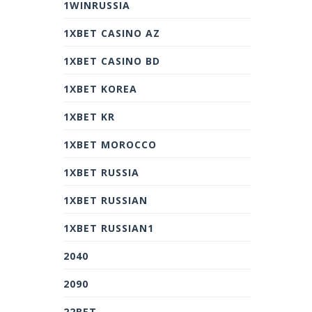
1WINRUSSIA
1XBET CASINO AZ
1XBET CASINO BD
1XBET KOREA
1XBET KR
1XBET MOROCCO
1XBET RUSSIA
1XBET RUSSIAN
1XBET RUSSIAN1
2040
2090
22BET