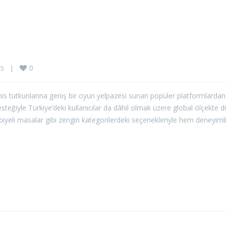
0
    |    
 tutkunlarına geniş bir oyun yelpazesi sunan popüler platformlardan b
desteğiyle Türkiye’deki kullanıcılar da dâhil olmak üzere global ölçekte d
piyeli masalar gibi zengin kategorilerdeki seçenekleriyle hem deneyiml