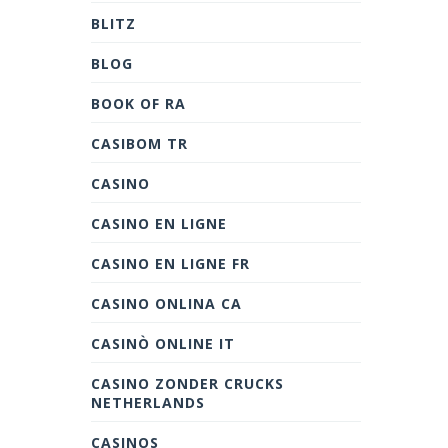
BLITZ
BLOG
BOOK OF RA
CASIBOM TR
CASINO
CASINO EN LIGNE
CASINO EN LIGNE FR
CASINO ONLINA CA
CASINÒ ONLINE IT
CASINO ZONDER CRUCKS
NETHERLANDS
CASINOS