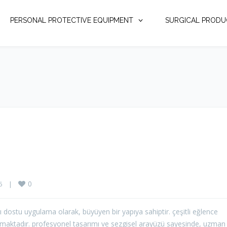
PERSONAL PROTECTIVE EQUIPMENT
SURGICAL PRODU
0
    |    
 dostu uygulama olarak, büyüyen bir yapıya sahiptir. çeşitli eğlence
nmaktadır. profesyonel tasarımı ve sezgisel arayüzü sayesinde, uzman