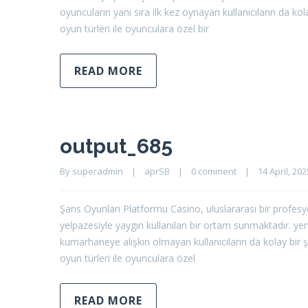
oyuncuların yanı sıra ilk kez oynayan kullanıcıların da ko
oyun türleri ile oyunculara özel bir
READ MORE
output_685
By superadmin    |    
aprSB
    |    
0 comment
    |    14 April, 2025
Şans Oyunları Platformu Casino, uluslararası bir profesyon
yelpazesiyle yaygın kullanılan bir ortam sunmaktadır. yen
kumarhaneye alışkın olmayan kullanıcıların da kolay bir ş
oyun türleri ile oyunculara özel
READ MORE