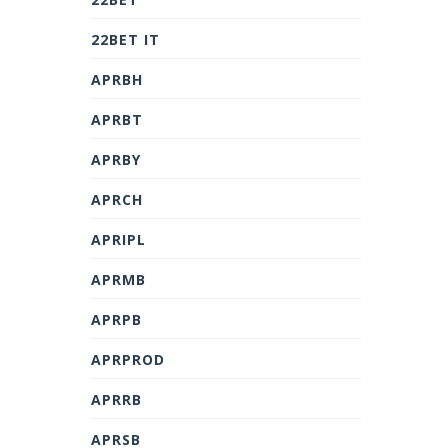
22BET IT
APRBH
APRBT
APRBY
APRCH
APRIPL
APRMB
APRPB
APRPROD
APRRB
APRSB