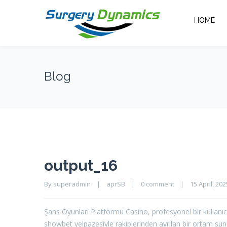
HOME
Blog
output_16
By superadmin    |    
aprSB
    |    
0 comment
    |    15 April, 2025
Şans Oyunları Platformu Casino, profesyonel bir kullanıcı
showbet yelpazesiyle rakiplerinden ayrılan bir ortam su