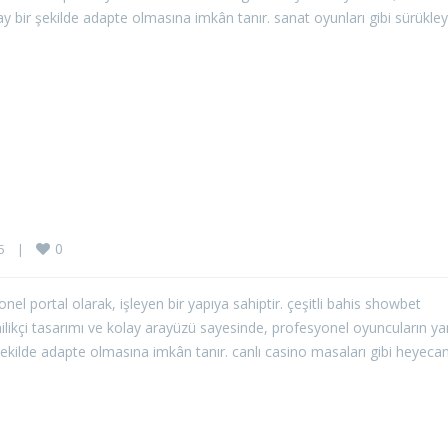
lay bir şekilde adapte olmasına imkân tanır. sanat oyunları gibi sürükley
0
    |    
el portal olarak, işleyen bir yapıya sahiptir. çeşitli bahis showbet
ilikçi tasarımı ve kolay arayüzü sayesinde, profesyonel oyuncuların yan
ekilde adapte olmasına imkân tanır. canlı casino masaları gibi heyecan