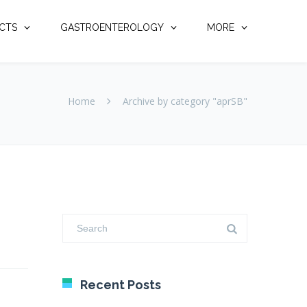
CTS
GASTROENTEROLOGY
MORE
Home
Archive by category "aprSB"
Recent Posts