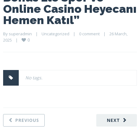
Online Casino Heyecanı
Hemen Katıl”
By 
superadmin
    |    
Uncategorized
    |    
0 comment
    |    26 March, 
0
2025    |    
No tags.
PREVIOUS
NEXT