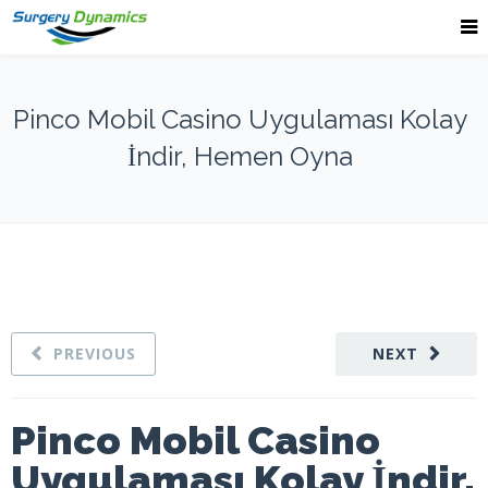
Pinco Mobil Casino Uygulaması Kolay
İndir, Hemen Oyna
PREVIOUS
NEXT
Pinco Mobil Casino
Uygulaması Kolay İndir,