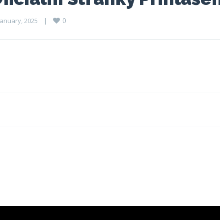
0
 January, 2025    |    