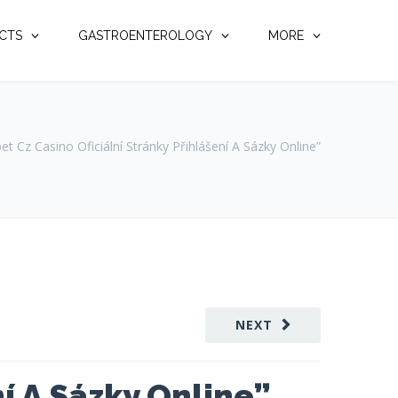
CTS
GASTROENTEROLOGY
MORE
t Cz Casino Oficiální Stránky Přihlášení A Sázky Online”
NEXT
í A Sázky Online”