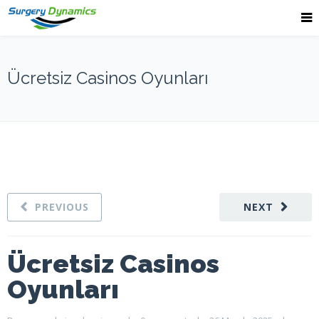
Ücretsiz Casinos Oyunları
PREVIOUS
NEXT
Ücretsiz Casinos
Oyunları