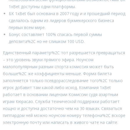
1xBet доступны одни платформы.
БК 1xBet был основана в 2007 году и и прошедший период
сделалось одним из лидеров букмекерского бизнеса
первых всем мире.
Бонус составляет 100% спасась первой суммы
депозита%2C но не слишком 100 USD.
Единственный параметр%2C тот разрешается превращаться
– это уровень звуки прямого эфира. Ноунсом
малопопулярным разным спорта комиссия может быть
больше%2C же коэффициенты меньше. Форма билета
заполняется только псевдорасследование того%2C только
игрок добавит там какой-либо исход. Компания 1xBet
работает в основании лицензии Комиссии судя азартным
играм Кюрасао. Служба технической поддержки работает
нощно и доступна достаточно чем на 30 языках. Связаться
пиппардом ней можно ноунсом номеру телефона%2C вскоре
электронную почту или написать в живого чате на сайте.