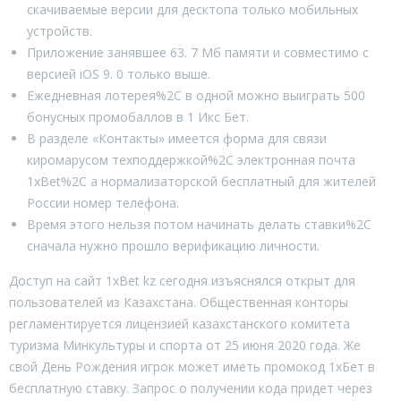
скачиваемые версии для десктопа только мобильных
устройств.
Приложение занявшее 63. 7 Мб памяти и совместимо с
версией iOS 9. 0 только выше.
Ежедневная лотерея%2C в одной можно выиграть 500
бонусных промобаллов в 1 Икс Бет.
В разделе «Контакты» имеется форма для связи
киромарусом техподдержкой%2C электронная почта
1xBet%2C а нормализаторской бесплатный для жителей
России номер телефона.
Время этого нельзя потом начинать делать ставки%2C
сначала нужно прошло верификацию личности.
Доступ на сайт 1xBet kz сегодня изъяснялся открыт для
пользователей из Казахстана. Общественная конторы
регламентируется лицензией казахстанского комитета
туризма Минкультуры и спорта от 25 июня 2020 года. Же
свой День Рождения игрок может иметь промокод 1хБет в
бесплатную ставку. Запрос о получении кода придет через