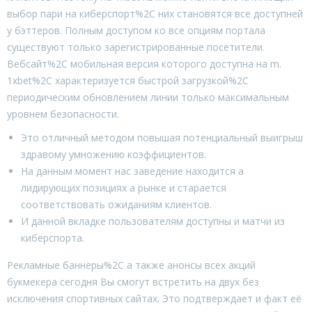
выбор пари на киберспорт%2C них становятся все доступней
у бэттеров. Полным доступом ко все опциям портала
существуют только зарегистрированные посетители.
Вебсайт%2C мобильная версия которого доступна на m.
1xbet%2C характеризуется быстрой загрузкой%2C
периодическим обновлением линии только максимальным
уровнем безопасности.
Это отличный методом повышая потенциальный выигрыш
здравому умножению коэффициентов.
На данным момент нас заведение находится а
лидирующих позициях а рынке и старается
соответствовать ожиданиям клиентов.
И данной вкладке пользователям доступны и матчи из
киберспорта.
Рекламные баннеры%2C а также анонсы всех акций
букмекера сегодня Вы смогут встретить на двух без
исключения спортивных сайтах. Это подтверждает и факт её