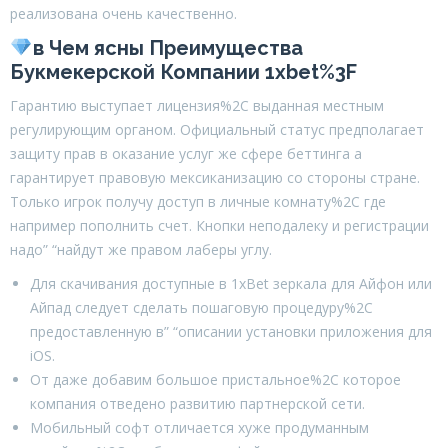
реализована очень качественно.
в Чем ясны Преимущества
Букмекерской Компании 1xbet%3F
Гарантию выступает лицензия%2C выданная местным
регулирующим органом. Официальный статус предполагает
защиту прав в оказание услуг же сфере беттинга а
гарантирует правовую мексиканизацию со стороны стране.
Только игрок получу доступ в личные комнату%2C где
например пополнить счет. Кнопки неподалеку и регистрации
надо” “найдут же правом лаберы углу.
Для скачивания доступные в 1xBet зеркала для Айфон или
Айпад следует сделать пошаговую процедуру%2C
предоставленную в” “описании установки приложения для
iOS.
От даже добавим большое пристальное%2C которое
компания отведено развитию партнерской сети.
Мобильный софт отличается хуже продуманным