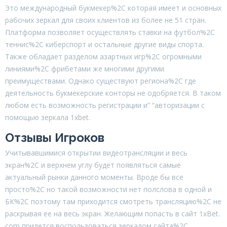
Это международный букмекер%2C которая имеет и основных
рабочих зеркал для своих клиентов из более не 51 стран.
Платформа позволяет осуществлять ставки на футбол%2C
теннис%2C киберспорт и остальные другие виды спорта.
Также обладает разделом азартных игр%2C огромными
линиями%2C фрибетами же многими другими
преимуществами. Однако существуют региона%2C где
деятельность букмекерские конторы не одобряется. В таком
любом есть возможность регистрации и” “авторизации с
помощью зеркала 1xbet.
Отзывы Игроков
Учитывавшимися открытии видеотрансляции и весь
экран%2C и верхнем углу будет появляться самые
актуальный рынки данного моменты. Вроде бы все
просто%2C но такой возможности нет полслова в одной и
БК%2C поэтому там приходится смотреть трансляцию%2C не
раскрывая ее на весь экран. Желающим попасть в сайт 1xBet.
com придется воспользоваться зеркалом сайта%2C