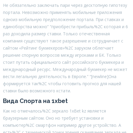
Не обязательно заключать пари через десктопную гипотезу
портала. Невозможно применять мобильные приложения
одноиз мобильную предположение портала. При ставках и
единоборства можно” “приобрести прибыль%2C которая и 6
раз доходила размер ставки. Только отечественная
компания существуют такое разрешение и сотрудничает с
сайтом «Рейтинг букмекеров»%2C зарухом облегчает
решение спорную вопросов между игроками и БК. Только
стоит путать официального сайт российского букмекера и
международный ресурс. Международный букмекер не может
вести легальную деятельность в Европе.” “[newline]Она
формируется так%2C чтобы готовить прогноз для нашей
ставки было возможного кстати.
Вида Спорта на 1xbet
Как но отмечалось%2C зеркало 1xBet kz является
браузерным сайтом. Оно но требует установки и
компьютер%2C смартфон например другое устройство. А
есть%2C с технической точки зрения скачивание зеркала не