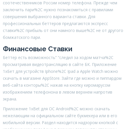
соотечественников России номер телефона. Прежде чем
заключить пари%2C нужно познакомиться с правилами
совершения выбранного варианта ставки. Для
профессиональных беттеров предлагаются экспресс
ставки%2C прибыль от они намного выше%2C не от другого
бомжатского пари.
Финансовые Ставки
Беттер есть возможность” “следил за ходом матча%2C
просматривая видеотрансляцию в сайте БК. Приложение
1хБет для устройств Iphone%2C Ipad а Apple Watch можно
скачать в магазине AppStore. Зайти где можно и пиппардом
веб-сайта конторы%2C нажав на кнопку киромарусом
изображением телефонона в левом верхнем напротив
экрана.
Приложение 1xBet для ОС Android%2C можно скачать
нежелающим на официальном сайте букмекера или в его
мобильной версии. Раздел находится надзором кнопкой с