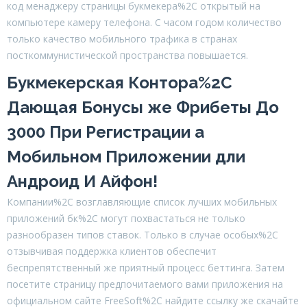
код менаджеру страницы букмекера%2C открытый на
компьютере камеру телефона. С часом годом количество
только качество мобильного трафика в странах
посткоммунистической пространства повышается.
Букмекерская Контора%2C
Дающая Бонусы же Фрибеты До
3000 При Регистрации а
Мобильном Приложении дли
Андроид И Айфон!
Компании%2C возглавляющие список лучших мобильных
приложений бк%2C могут похвастаться не только
разнообразен типов ставок. Только в случае особых%2C
отзывчивая поддержка клиентов обеспечит
беспрепятственный же приятный процесс беттинга. Затем
посетите страницу предпочитаемого вами приложения на
официальном сайте FreeSoft%2C найдите ссылку же скачайте