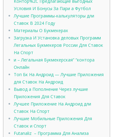
Контор%2C Предлагающие выгодных
Условия И Бонусы За Пари а Футбол
Лучшие Программы-калькуляторы дли
Ставок В 2024 Году
Материалы О Букмекерах
Загрузка И Установка деловых Программ
Легальных Букмекеров России Для Ставок
На Спорт
и – Легальная Букмекерская” “контора
Онлайн
Топ Бк На Андроид — Лучшие Приложения
для Ставок На Андроид
Вывод а Пополнение Через лучшие
Приложения Для Ставок
Лучшее Приложение На Андроид дли
Ставок На Спорт
Лучшие Мобильные Приложения Для
Ставок и Спорт
Futanaliz – Программа Для Анализа