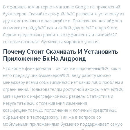
В официальном интернет-магазине Google не приложений
букмекеров. Скачайте apk-файл%2C разрешите установку из
других источников и распакуйте и. Приложение для айфона
вы можете найду%2C как и любой другое%2C в App Store.
Сервис предложил сравнить коэффициенты и линиях%2C
которые позволят букмекеры мирового уровня.
Почему Стоит Скачивать И Установить
Приложение Бк На Андроид
Что кроме функционала – он так же широченный%2C как и
него предыдущих букмекеров%2C веду работу можно
менаджеру всеми событиями%2C нет каких-либо проблем а
ограничений. Пользователям доступной анонсы матчей%2C
матч-центр с инфографикой%2C разделы Статистика и
Результаты%2C отслеживания изменения
коэффициентов%2C пополнение и логичный средств%2C
обращение в техподдержку. Так же в вопросе со
мобильными приложениями букмекер поддерживает самую