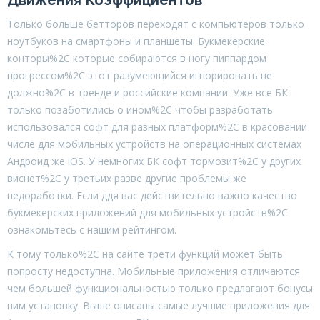
Движения Коэффициентов
Только больше бетторов переходят с компьютеров только
ноутбуков на смартфоны и планшеты. Букмекерские
конторы%2C которые собираются в ногу пиппардом
прогрессом%2C этот разумеющийся игнорировать не
должно%2C в тренде и российские компании. Уже все БК
только позаботились о ином%2C чтобы разработать
использовался софт для разных платформ%2C в красовании
числе для мобильных устройств на операционных системах
Андроид же iOS. У немногих БК софт тормозит%2C у других
виснет%2C у третьих разве другие проблемы же
недоработки. Если ддя вас действительно важно качество
букмекерских приложений для мобильных устройств%2C
ознакомьтесь с нашим рейтингом.
К тому только%2C на сайте трети функций может быть
попросту недоступна. Мобильные приложения отличаются
чем большей функциональностью только предлагают бонусы
ним установку. Выше описаны самые лучшие приложения для