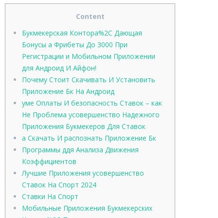
Content
Букмекерская Контора%2C Дающая
Бонусы а Фрибеты До 3000 При
Регистрации и Мобильном Приложении
для Андроид И Айфон!
Почему Стоит Скачивать И Установить
Приложение Бк На Андроид
уме Оплаты И безопасность Ставок – как
Не Проблема усовершенство Надежного
Приложения Букмекеров Для Ставок
а Скачать И распознать Приложение Бк
Программы ддя Анализа Движения
Коэффициентов
Лучшие Приложения усовершенство
Ставок На Спорт 2024
Ставки На Спорт
Мобильные Приложения Букмекерских