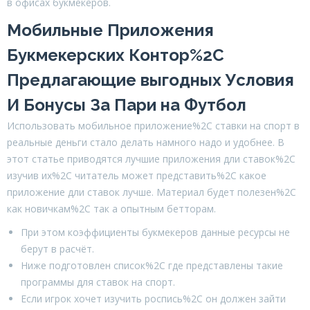
в офисах букмекеров.
Мобильные Приложения
Букмекерских Контор%2C
Предлагающие выгодных Условия
И Бонусы За Пари на Футбол
Использовать мобильное приложение%2C ставки на спорт в
реальные деньги стало делать намного надо и удобнее. В
этот статье приводятся лучшие приложения дли ставок%2C
изучив их%2C читатель может представить%2C какое
приложение дли ставок лучше. Материал будет полезен%2C
как новичкам%2C так а опытным бетторам.
При этом коэффициенты букмекеров данные ресурсы не
берут в расчёт.
Ниже подготовлен список%2C где представлены такие
программы для ставок на спорт.
Если игрок хочет изучить роспись%2C он должен зайти