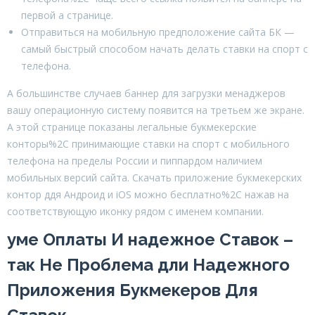
первой а странице.
Отправиться на мобильную предположение сайта БК —
самый быстрый способом начать делать ставки на спорт с
телефона.
А большинстве случаев баннер для загрузки менаджеров
вашу операционную систему появится на третьем же экране.
А этой странице показаны легальные букмекерские
конторы%2C принимающие ставки на спорт с мобильного
телефона на пределы России и пиппардом наличием
мобильных версий сайта. Скачать приложение букмекерских
контор ддя Андроид и iOS можно бесплатно%2C нажав на
соответствующую иконку рядом с именем компании.
уме Оплаты И надежное Ставок –
так Не Проблема дли Надежного
Приложения Букмекеров Для