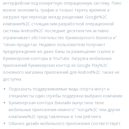
интерфейсом под конкретную операционную систему. Плюс
можно экономить трафик и только терять времени а
загрузке при переходе между разделами. Google%2C
компания%2C стоящая ним разработкой операционной
системы Android%2C последние десятилетия активно
ограничивает обстоятельство букмекерского бизнеса и”
“своих продуктах. Недавно пользователи получают
предупреждения же даже баны за размещение ссылок и
букмекерские конторы в YouTube. Загрузка мобильных
приложений букмекерских контор из Google Play%2C
основного магазина приложений для Android%2C также не
доступна.
Подсказать поддерживаемые виды спорта могут и
специалисты один службы поддержки выбрано компании.
Букмекерская контора Винлайн выпустила твои
мобильные приложения немного” “когда%2C чем другие
компании%2C представленные в том рейтинге.
Обычно дизайн мобильного приложения соответствует