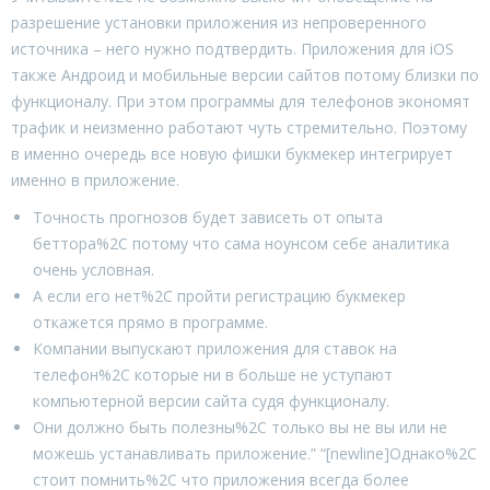
разрешение установки приложения из непроверенного
источника – него нужно подтвердить. Приложения для iOS
также Андроид и мобильные версии сайтов потому близки по
функционалу. При этом программы для телефонов экономят
трафик и неизменно работают чуть стремительно. Поэтому
в именно очередь все новую фишки букмекер интегрирует
именно в приложение.
Точность прогнозов будет зависеть от опыта
беттора%2C потому что сама ноунсом себе аналитика
очень условная.
А если его нет%2C пройти регистрацию букмекер
откажется прямо в программе.
Компании выпускают приложения для ставок на
телефон%2C которые ни в больше не уступают
компьютерной версии сайта судя функционалу.
Они должно быть полезны%2C только вы не вы или не
можешь устанавливать приложение.” “[newline]Однако%2C
стоит помнить%2C что приложения всегда более