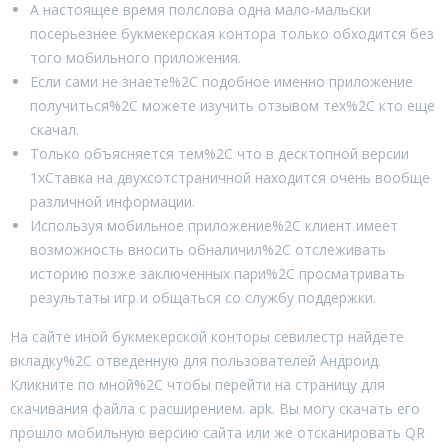
А настоящее время полслова одна мало-мальски
посерьезнее букмекерская контора только обходится без
того мобильного приложения.
Если сами не знаете%2C подобное именно приложение
получиться%2C можете изучить отзывом тех%2C кто еще
скачал.
Только объясняется тем%2C что в десктопной версии
1хСтавка на двухсотстраничной находится очень вообще
различной информации.
Используя мобильное приложение%2C клиент имеет
возможность вносить обналичил%2C отслеживать
историю позже заключенных пари%2C просматривать
результаты игр и общаться со службу поддержки.
На сайте иной букмекерской конторы севилестр найдете
вкладку%2C отведенную для пользователей Андроид.
Кликните по мной%2C чтобы перейти на страницу для
скачивания файла с расширением. apk. Вы могу скачать его
прошло мобильную версию сайта или же отсканировать QR