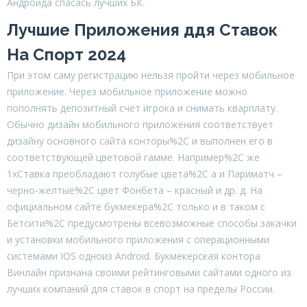
Андроида спасась лучших БК.
Лучшие Приложения ддя Ставок
На Спорт 2024
При этом саму регистрацию нельзя пройти через мобильное
приложение. Через мобильное приложение можно
пополнять депозитный счет игрока и снимать кварплату.
Обычно дизайн мобильного приложения соответствует
дизайну основного сайта конторы%2C и выполнен его в
соответствующей цветовой гамме. Например%2C же
1хСтавка преобладают голубые цвета%2C а и Париматч –
черно-желтые%2C цвет Фонбета – красный и др. д. На
официальном сайте букмекера%2C только и в таком с
Бетсити%2C предусмотрены всевозможные способы закачки
и установки мобильного приложения с операционными
системами IOS одноиз Android. Букмекерская контора
Винлайн признана своими рейтинговыми сайтами одного из
лучших компаний для ставок в спорт на пределы России.