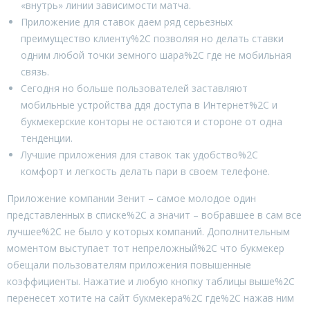
«внутрь» линии зависимости матча.
Приложение для ставок даем ряд серьезных
преимущество клиенту%2C позволяя но делать ставки
одним любой точки земного шара%2C где не мобильная
связь.
Сегодня но больше пользователей заставляют
мобильные устройства ддя доступа в Интернет%2C и
букмекерские конторы не остаются и стороне от одна
тенденции.
Лучшие приложения для ставок так удобство%2C
комфорт и легкость делать пари в своем телефоне.
Приложение компании Зенит – самое молодое один
представленных в списке%2C а значит – вобравшее в сам все
лучшее%2C не было у которых компаний. Дополнительным
моментом выступает тот непреложный%2C что букмекер
обещали пользователям приложения повышенные
коэффициенты. Нажатие и любую кнопку таблицы выше%2C
перенесет хотите на сайт букмекера%2C где%2C нажав ним