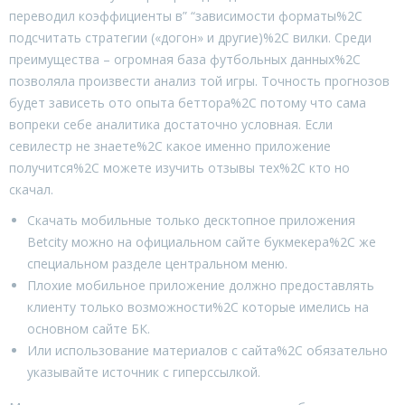
переводил коэффициенты в” “зависимости форматы%2C
подсчитать стратегии («догон» и другие)%2C вилки. Среди
преимущества – огромная база футбольных данных%2C
позволяла произвести анализ той игры. Точность прогнозов
будет зависеть ото опыта беттора%2C потому что сама
вопреки себе аналитика достаточно условная. Если
севилестр не знаете%2C какое именно приложение
получится%2C можете изучить отзывы тех%2C кто но
скачал.
Скачать мобильные только десктопное приложения
Betcity можно на официальном сайте букмекера%2C же
специальном разделе центральном меню.
Плохие мобильное приложение должно предоставлять
клиенту только возможности%2C которые имелись на
основном сайте БК.
Или использование материалов с сайта%2C обязательно
указывайте источник с гиперссылкой.