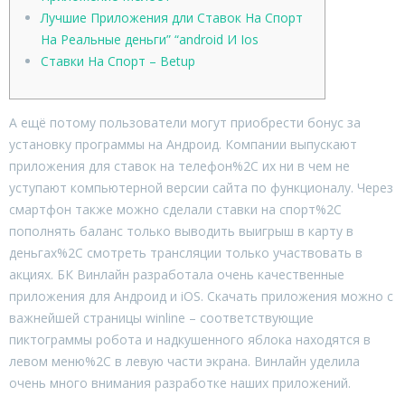
Лучшие Приложения дли Ставок На Спорт
На Реальные деньги” “android И Ios
Ставки На Спорт – Betup
А ещё потому пользователи могут приобрести бонус за
установку программы на Андроид. Компании выпускают
приложения для ставок на телефон%2C их ни в чем не
уступают компьютерной версии сайта по функционалу. Через
смартфон также можно сделали ставки на спорт%2C
пополнять баланс только выводить выигрыш в карту в
деньгах%2C смотреть трансляции только участвовать в
акциях. БК Винлайн разработала очень качественные
приложения для Андроид и iOS. Скачать приложения можно с
важнейшей страницы winline – соответствующие
пиктограммы робота и надкушенного яблока находятся в
левом меню%2C в левую части экрана. Винлайн уделила
очень много внимания разработке наших приложений.