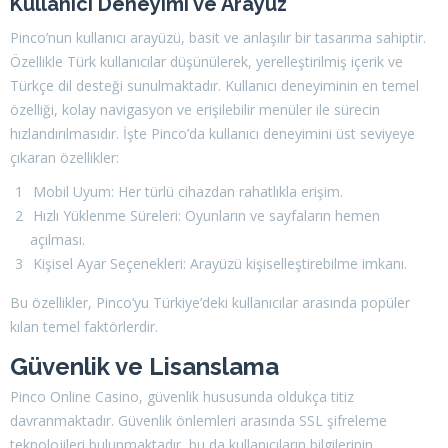
Kullanıcı Deneyimi ve Arayüz
Pinco’nun kullanıcı arayüzü, basit ve anlaşılır bir tasarıma sahiptir.
Özellikle Türk kullanıcılar düşünülerek, yerelleştirilmiş içerik ve
Türkçe dil desteği sunulmaktadır. Kullanıcı deneyiminin en temel
özelliği, kolay navigasyon ve erişilebilir menüler ile sürecin
hızlandırılmasıdır. İşte Pinco’da kullanıcı deneyimini üst seviyeye
çıkaran özellikler:
Mobil Uyum: Her türlü cihazdan rahatlıkla erişim.
Hızlı Yüklenme Süreleri: Oyunların ve sayfaların hemen
açılması.
Kişisel Ayar Seçenekleri: Arayüzü kişiselleştirebilme imkanı.
Bu özellikler, Pinco’yu Türkiye’deki kullanıcılar arasında popüler
kılan temel faktörlerdir.
Güvenlik ve Lisanslama
Pinco Online Casino, güvenlik hususunda oldukça titiz
davranmaktadır. Güvenlik önlemleri arasında SSL şifreleme
teknolojileri bulunmaktadır, bu da kullanıcıların bilgilerinin