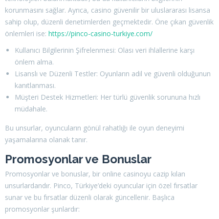
korunmasını sağlar. Ayrıca, casino güvenilir bir uluslararası lisansa
sahip olup, düzenli denetimlerden geçmektedir. Öne çıkan güvenlik
önlemleri ise:
https://pinco-casino-turkiye.com/
Kullanıcı Bilgilerinin Şifrelenmesi: Olası veri ihlallerine karşı
önlem alma.
Lisanslı ve Düzenli Testler: Oyunların adil ve güvenli olduğunun
kanıtlanması.
Müşteri Destek Hizmetleri: Her türlü güvenlik sorununa hızlı
müdahale.
Bu unsurlar, oyuncuların gönül rahatlığı ile oyun deneyimi
yaşamalarına olanak tanır.
Promosyonlar ve Bonuslar
Promosyonlar ve bonuslar, bir online casinoyu cazip kılan
unsurlardandır. Pinco, Türkiye’deki oyuncular için özel fırsatlar
sunar ve bu fırsatlar düzenli olarak güncellenir. Başlıca
promosyonlar şunlardır: