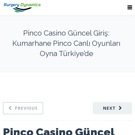
Pinco Casino Güncel Giriş:
Kumarhane Pinco Canlı Oyunları
Oyna Türkiye’de
PREVIOUS
NEXT
Pinco Casino Güncel