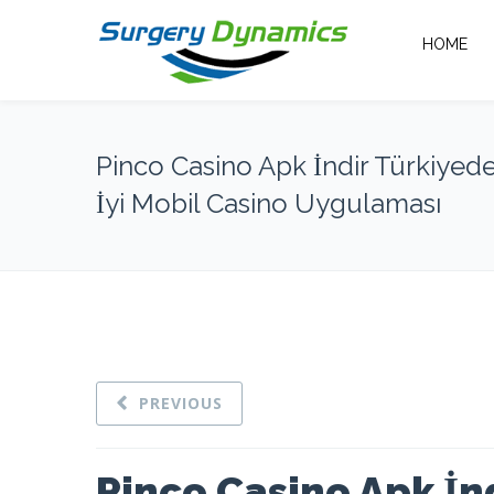
HOME
Pinco Casino Apk İndir Türkiyed
İyi Mobil Casino Uygulaması
PREVIOUS
Pinco Casino Apk İn