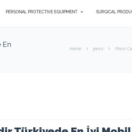
PERSONAL PROTECTIVE EQUIPMENT
SURGICAL PRODU
e En
Home
pinco
Pinco Ca
dir Türkiyede En İyi Mob