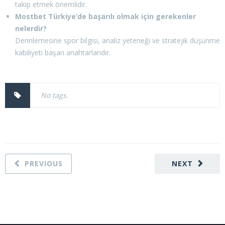
takip etmek önemlidir.
Mostbet Türkiye’de başarılı olmak için gerekenler
nelerdir?
Derinlemesine spor bilgisi, analiz yeteneği ve stratejik düşünme
kabiliyeti başarı anahtarlarıdır.
No tags.
PREVIOUS
NEXT