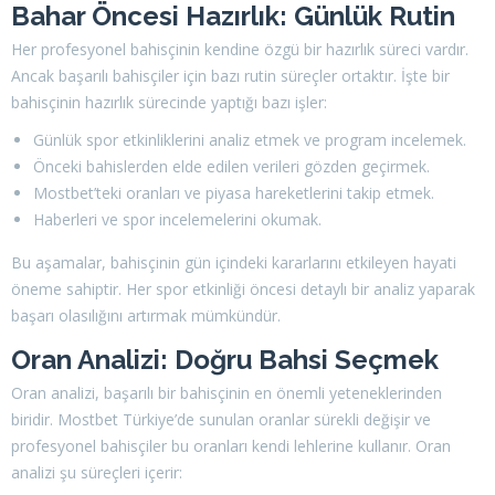
Bahar Öncesi Hazırlık: Günlük Rutin
Her profesyonel bahisçinin kendine özgü bir hazırlık süreci vardır.
Ancak başarılı bahisçiler için bazı rutin süreçler ortaktır. İşte bir
bahisçinin hazırlık sürecinde yaptığı bazı işler:
Günlük spor etkinliklerini analiz etmek ve program incelemek.
Önceki bahislerden elde edilen verileri gözden geçirmek.
Mostbet’teki oranları ve piyasa hareketlerini takip etmek.
Haberleri ve spor incelemelerini okumak.
Bu aşamalar, bahisçinin gün içindeki kararlarını etkileyen hayati
öneme sahiptir. Her spor etkinliği öncesi detaylı bir analiz yaparak
başarı olasılığını artırmak mümkündür.
Oran Analizi: Doğru Bahsi Seçmek
Oran analizi, başarılı bir bahisçinin en önemli yeteneklerinden
biridir. Mostbet Türkiye’de sunulan oranlar sürekli değişir ve
profesyonel bahisçiler bu oranları kendi lehlerine kullanır. Oran
analizi şu süreçleri içerir: