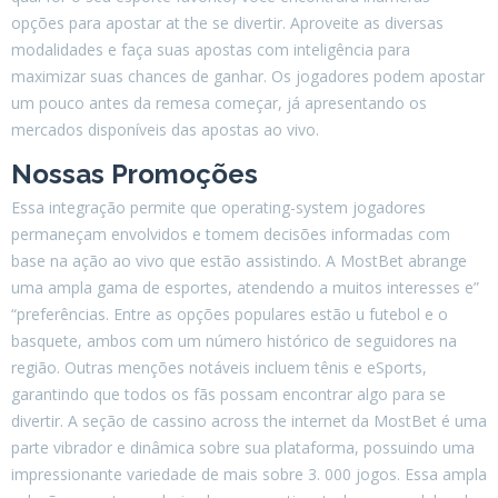
opções para apostar at the se divertir. Aproveite as diversas
modalidades e faça suas apostas com inteligência para
maximizar suas chances de ganhar​. Os jogadores podem apostar
um pouco antes da remesa começar, já apresentando os
mercados disponíveis das apostas ao vivo.
Nossas Promoções
Essa integração permite que operating-system jogadores
permaneçam envolvidos e tomem decisões informadas com
base na ação ao vivo que estão assistindo. A MostBet abrange
uma ampla gama de esportes, atendendo a muitos interesses e”
“preferências. Entre as opções populares estão u futebol e o
basquete, ambos com um número histórico de seguidores na
região. Outras menções notáveis incluem tênis e eSports,
garantindo que todos os fãs possam encontrar algo para se
divertir. A seção de cassino across the internet da MostBet é uma
parte vibrador e dinâmica sobre sua plataforma, possuindo uma
impressionante variedade de mais sobre 3. 000 jogos. Essa ampla