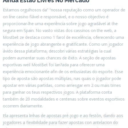
Ainda Estão Livres No Mercado
Estamos orgulhosos da” “nossa reputação como um operador de
on line casino fiável e responsável, e o nosso objectivo é
proporcionar-lhe uma experiência sobre jogo agradável at the
segura em Spain. No vasto vistas dos cassinos on the web, a
Mostbet ze destaca como 1 farol de excelência, oferecendo uma
experiência de jogo abrangente e gratificante. Como um jogador
ávido dessa plataforma, descobri várias estratégias la cual
podem aumentar suas chances de êxito. A seção de apostas
esportivas weil MostBet foi lan?ada para oferecer uma
experiência emocionante afin de os entusiastas do esporte. Esse
tipo de aposta são apostas múltiplas, nas quais o jogador pode
apostar em várias partidas, como arriesgar em 2 ou mais times
para ganhar os teus respectivos jogos. A plataforma conta
também de 20 modalidades e centenas sobre eventos esportivos
ocorrem diariamente.
Ela apresenta linhas de apostas pré-jogo e ao festón, dando aos
jogadores a flexibilidade para fazer apostas con antelacion do