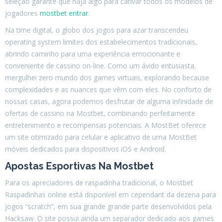
seleção garante que haja algo para cativar todos os modelos de
jogadores
mostbet entrar
.
Na time digital, o globo dos jogos para azar transcendeu
operating system limites dos estabelecimentos tradicionais,
abrindo caminho para uma experiência emocionante e
conveniente de cassino on-line. Como um ávido entusiasta,
mergulhei zero mundo dos games virtuais, explorando because
complexidades e as nuances que vêm com eles. No conforto de
nossas casas, agora podemos desfrutar de alguma infinidade de
ofertas de cassino na Mostbet, combinando perfeitamente
entretenimento e recompensas potenciais. A MostBet oferece
um site otimizado para celular e aplicativo de uma MostBet
móveis dedicados para dispositivos iOS e Android.
Apostas Esportivas Na Mostbet
Para os apreciadores de raspadinha tradicional, o Mostbet
Raspadinhas online está disponível em cependant da dezena para
jogos “scratch”, em sua grande grande parte desenvolvidos pela
Hacksaw. O site possui ainda um separador dedicado aos games