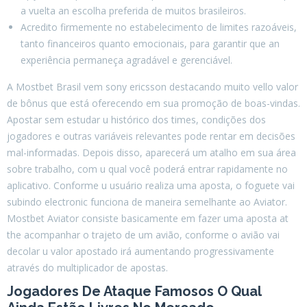
a vuelta an escolha preferida de muitos brasileiros.
Acredito firmemente no estabelecimento de limites razoáveis,
tanto financeiros quanto emocionais, para garantir que an
experiência permaneça agradável e gerenciável.
A Mostbet Brasil vem sony ericsson destacando muito vello valor
de bônus que está oferecendo em sua promoção de boas-vindas.
Apostar sem estudar u histórico dos times, condições dos
jogadores e outras variáveis relevantes pode rentar em decisões
mal-informadas. Depois disso, aparecerá um atalho em sua área
sobre trabalho, com u qual você poderá entrar rapidamente no
aplicativo. Conforme u usuário realiza uma aposta, o foguete vai
subindo electronic funciona de maneira semelhante ao Aviator.
Mostbet Aviator consiste basicamente em fazer uma aposta at
the acompanhar o trajeto de um avião, conforme o avião vai
decolar u valor apostado irá aumentando progressivamente
através do multiplicador de apostas.
Jogadores De Ataque Famosos O Qual