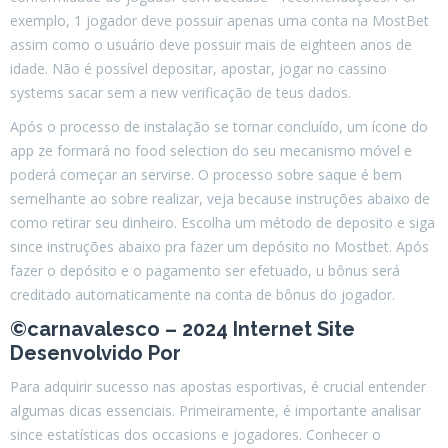
exemplo, 1 jogador deve possuir apenas uma conta na MostBet
assim como o usuário deve possuir mais de eighteen anos de
idade. Não é possível depositar, apostar, jogar no cassino
systems sacar sem a new verificação de teus dados.
Após o processo de instalação se tornar concluído, um ícone do
app ze formará no food selection do seu mecanismo móvel e
poderá começar an servirse. O processo sobre saque é bem
semelhante ao sobre realizar, veja because instruções abaixo de
como retirar seu dinheiro. Escolha um método de deposito e siga
since instruções abaixo pra fazer um depósito no Mostbet. Após
fazer o depósito e o pagamento ser efetuado, u bônus será
creditado automaticamente na conta de bônus do jogador.
©carnavalesco – 2024 Internet Site
Desenvolvido Por
Para adquirir sucesso nas apostas esportivas, é crucial entender
algumas dicas essenciais. Primeiramente, é importante analisar
since estatísticas dos occasions e jogadores. Conhecer o