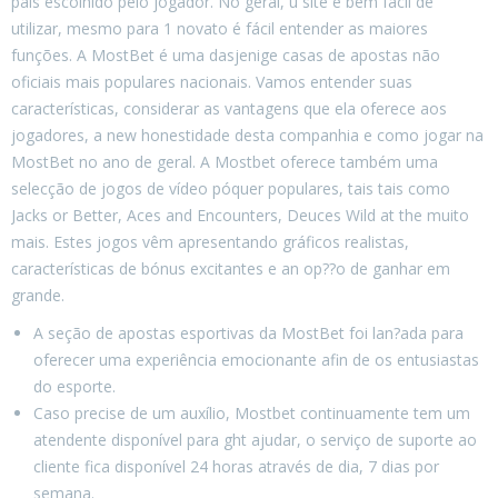
país escolhido pelo jogador. No geral, u site é bem fácil de
utilizar, mesmo para 1 novato é fácil entender as maiores
funções. A MostBet é uma dasjenige casas de apostas não
oficiais mais populares nacionais. Vamos entender suas
características, considerar as vantagens que ela oferece aos
jogadores, a new honestidade desta companhia e como jogar na
MostBet no ano de geral. A Mostbet oferece também uma
selecção de jogos de vídeo póquer populares, tais tais como
Jacks or Better, Aces and Encounters, Deuces Wild at the muito
mais. Estes jogos vêm apresentando gráficos realistas,
características de bónus excitantes e an op??o de ganhar em
grande.
A seção de apostas esportivas da MostBet foi lan?ada para
oferecer uma experiência emocionante afin de os entusiastas
do esporte.
Caso precise de um auxílio, Mostbet continuamente tem um
atendente disponível para ght ajudar, o serviço de suporte ao
cliente fica disponível 24 horas através de dia, 7 dias por
semana.