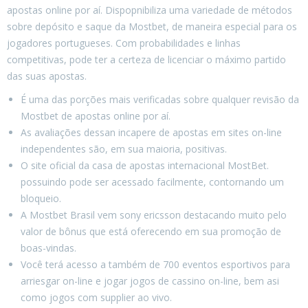
apostas online por aí. Dispopnibiliza uma variedade de métodos
sobre depósito e saque da Mostbet, de maneira especial para os
jogadores portugueses. Com probabilidades e linhas
competitivas, pode ter a certeza de licenciar o máximo partido
das suas apostas.
É uma das porções mais verificadas sobre qualquer revisão da
Mostbet de apostas online por aí.
As avaliações dessan incapere de apostas em sites on-line
independentes são, em sua maioria, positivas.
O site oficial da casa de apostas internacional MostBet.
possuindo pode ser acessado facilmente, contornando um
bloqueio.
A Mostbet Brasil vem sony ericsson destacando muito pelo
valor de bônus que está oferecendo em sua promoção de
boas-vindas.
Você terá acesso a também de 700 eventos esportivos para
arriesgar on-line e jogar jogos de cassino on-line, bem asi
como jogos com supplier ao vivo.