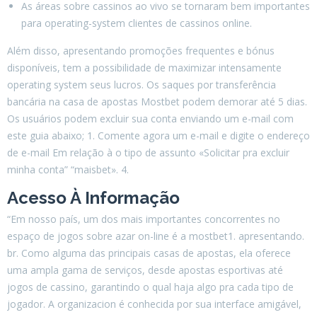
As áreas sobre cassinos ao vivo se tornaram bem importantes
para operating-system clientes de cassinos online.
Além disso, apresentando promoções frequentes e bónus
disponíveis, tem a possibilidade de maximizar intensamente
operating system seus lucros. Os saques por transferência
bancária na casa de apostas Mostbet podem demorar até 5 dias.
Os usuários podem excluir sua conta enviando um e-mail com
este guia abaixo; 1. Comente agora um e-mail e digite o endereço
de e-mail Em relação à o tipo de assunto «Solicitar pra excluir
minha conta” “maisbet». 4.
Acesso À Informação
“Em nosso país, um dos mais importantes concorrentes no
espaço de jogos sobre azar on-line é a mostbet1. apresentando.
br. Como alguma das principais casas de apostas, ela oferece
uma ampla gama de serviços, desde apostas esportivas até
jogos de cassino, garantindo o qual haja algo pra cada tipo de
jogador. A organizacion é conhecida por sua interface amigável,