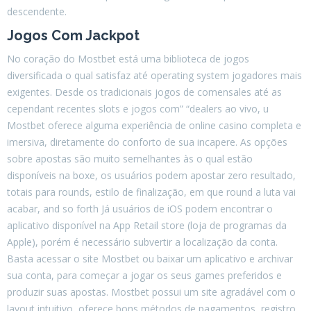
descendente.
Jogos Com Jackpot
No coração do Mostbet está uma biblioteca de jogos
diversificada o qual satisfaz até operating system jogadores mais
exigentes. Desde os tradicionais jogos de comensales até as
cependant recentes slots e jogos com” “dealers ao vivo, u
Mostbet oferece alguma experiência de online casino completa e
imersiva, diretamente do conforto de sua incapere. As opções
sobre apostas são muito semelhantes às o qual estão
disponíveis na boxe, os usuários podem apostar zero resultado,
totais para rounds, estilo de finalização, em que round a luta vai
acabar, and so forth Já usuários de iOS podem encontrar o
aplicativo disponível na App Retail store (loja de programas da
Apple), porém é necessário subvertir a localização da conta.
Basta acessar o site Mostbet ou baixar um aplicativo e archivar
sua conta, para começar a jogar os seus games preferidos e
produzir suas apostas. Mostbet possui um site agradável com o
layout intuitivo, oferece bons métodos de pagamentos, registro