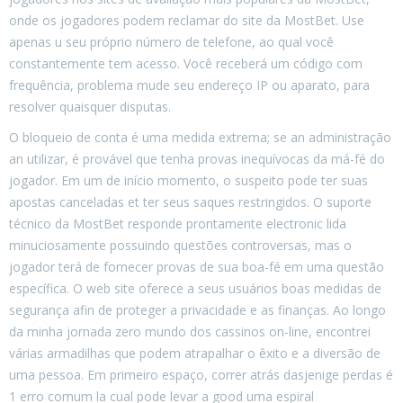
onde os jogadores podem reclamar do site da MostBet. Use
apenas u seu próprio número de telefone, ao qual você
constantemente tem acesso. Você receberá um código com
frequência, problema mude seu endereço IP ou aparato, para
resolver quaisquer disputas.
O bloqueio de conta é uma medida extrema; se an administração
an utilizar, é provável que tenha provas inequívocas da má-fé do
jogador. Em um de início momento, o suspeito pode ter suas
apostas canceladas et ter seus saques restringidos. O suporte
técnico da MostBet responde prontamente electronic lida
minuciosamente possuindo questões controversas, mas o
jogador terá de fornecer provas de sua boa-fé em uma questão
específica. O web site oferece a seus usuários boas medidas de
segurança afin de proteger a privacidade e as finanças. Ao longo
da minha jornada zero mundo dos cassinos on-line, encontrei
várias armadilhas que podem atrapalhar o êxito e a diversão de
uma pessoa. Em primeiro espaço, correr atrás dasjenige perdas é
1 erro comum la cual pode levar a good uma espiral