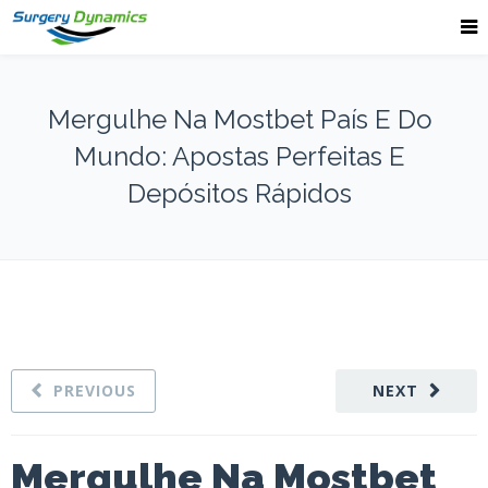
Mergulhe Na Mostbet País E Do
Mundo: Apostas Perfeitas E
Depósitos Rápidos
PREVIOUS
NEXT
Mergulhe Na Mostbet