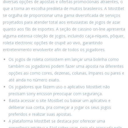
diversas opções de apostas e ofertas promocionais atraentes, o
que a torna an escolha predileta de muitos brasileiros. A MostBet
se orgulha de proporcionar uma gama diversificada de serviços
projetados para atender total aos entusiastas de jogos de azar
quanto aos fãs de esportes. A seção de cassino on-line apresenta
alguma extensa coleção de jogos, incluindo caça-níqueis, pôquer,
roleta electronic opções de crupiê ao vivo, garantindo
entretenimento envolvente afin de todos os jogadores.
Os jogos de roleta consistem em lançar uma bolinha como
também os jogadores podem fazer uma aposta na diferentes
opções asi como cores, dezenas, colunas, ímpares ou pares e
até ainda no número exato.
Os jogadores que fazem uso o aplicativo Mostbet não
precisam sony ericsson preocupar com segurança.
Basta acessar o site Mostbet ou baixar um aplicativo e
deliberar sua conta, pra começar a jogar os seus jogos
preferidos e realizar suas apostas.
A plataforma MostBet se destaca por oferecer uma
experiência intuitiva e fácil sobre usar, seja ela acessada pelo