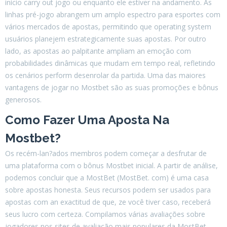
início carry out jogo ou enquanto ele estiver na andamento. As
linhas pré-jogo abrangem um amplo espectro para esportes com
vários mercados de apostas, permitindo que operating system
usuários planejem estrategicamente suas apostas. Por outro
lado, as apostas ao palpitante ampliam an emoção com
probabilidades dinâmicas que mudam em tempo real, refletindo
os cenários perform desenrolar da partida. Uma das maiores
vantagens de jogar no Mostbet são as suas promoções e bônus
generosos.
Como Fazer Uma Aposta Na
Mostbet?
Os recém-lan?ados membros podem começar a desfrutar de
uma plataforma com o bônus Mostbet inicial. A partir de análise,
podemos concluir que a MostBet (MostBet. com) é uma casa
sobre apostas honesta. Seus recursos podem ser usados para
apostas com an exactitud de que, ze você tiver caso, receberá
seus lucro com certeza. Compilamos várias avaliações sobre
jogadores nos sites de avaliação mais populares da MostBet,