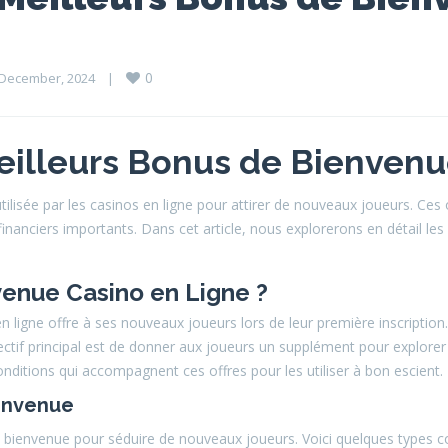
0
12 December, 2024    |    
illeurs Bonus de Bienvenu
tilisée par les casinos en ligne pour attirer de nouveaux joueurs. Ce
financiers importants. Dans cet article, nous explorerons en détail le
venue Casino en Ligne ?
n ligne offre à ses nouveaux joueurs lors de leur première inscription
ectif principal est de donner aux joueurs un supplément pour explore
nditions qui accompagnent ces offres pour les utiliser à bon escient.
ienvenue
 bienvenue pour séduire de nouveaux joueurs. Voici quelques types co