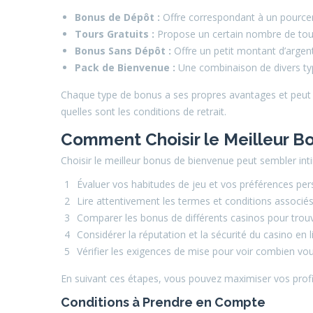
Bonus de Dépôt :
Offre correspondant à un pourcen
Tours Gratuits :
Propose un certain nombre de tour
Bonus Sans Dépôt :
Offre un petit montant d’argent 
Pack de Bienvenue :
Une combinaison de divers ty
Chaque type de bonus a ses propres avantages et peut con
quelles sont les conditions de retrait.
Comment Choisir le Meilleur B
Choisir le meilleur bonus de bienvenue peut sembler intim
Évaluer vos habitudes de jeu et vos préférences per
Lire attentivement les termes et conditions associés
Comparer les bonus de différents casinos pour trouve
Considérer la réputation et la sécurité du casino en l
Vérifier les exigences de mise pour voir combien vou
En suivant ces étapes, vous pouvez maximiser vos profi
Conditions à Prendre en Compte