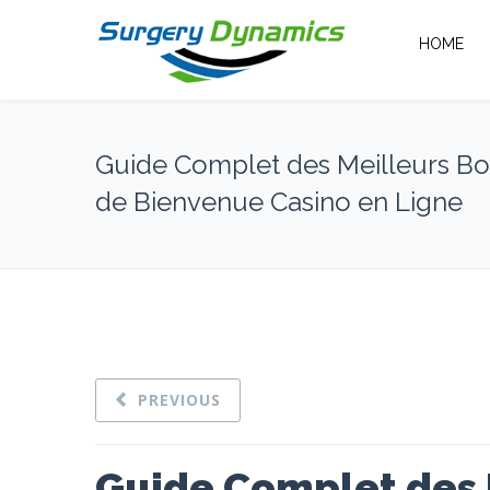
HOME
Guide Complet des Meilleurs B
de Bienvenue Casino en Ligne
PREVIOUS
Guide Complet des 