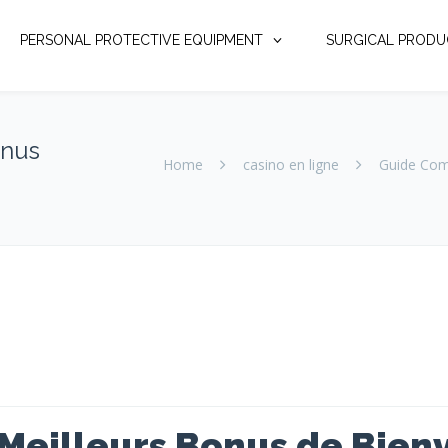
PERSONAL PROTECTIVE EQUIPMENT
SURGICAL PRODU
onus
Home
casino en ligne
Guide Com
Meilleurs Bonus de Bien