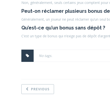
Non, généralement, seuls certains jeux comptent pour re
Peut-on réclamer plusieurs bonus de
Généralement, un joueur ne peut réclamer qu’un seul bon
Qu’est-ce qu’un bonus sans dépôt ?
C’est un type de bonus qui n’exige pas de dépôt d’argent
No tags.
PREVIOUS