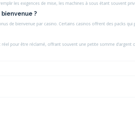
mplir les exigences de mise, les machines à sous étant souvent privi
 bienvenue ?
us de bienvenue par casino. Certains casinos offrent des packs qui p
 réel pour être réclamé, offrant souvent une petite somme d’argent ou d