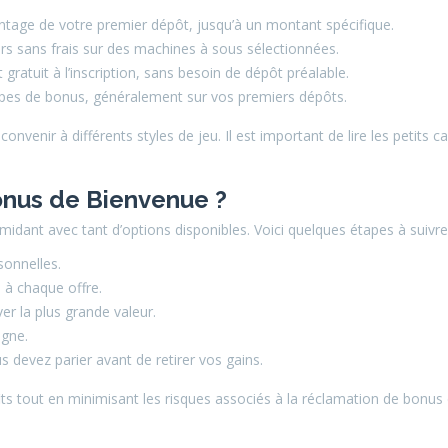
tage de votre premier dépôt, jusqu’à un montant spécifique.
s sans frais sur des machines à sous sélectionnées.
gratuit à l’inscription, sans besoin de dépôt préalable.
pes de bonus, généralement sur vos premiers dépôts.
venir à différents styles de jeu. Il est important de lire les petits c
onus de Bienvenue ?
idant avec tant d’options disponibles. Voici quelques étapes à suivre 
sonnelles.
 à chaque offre.
r la plus grande valeur.
igne.
s devez parier avant de retirer vos gains.
ts tout en minimisant les risques associés à la réclamation de bonu