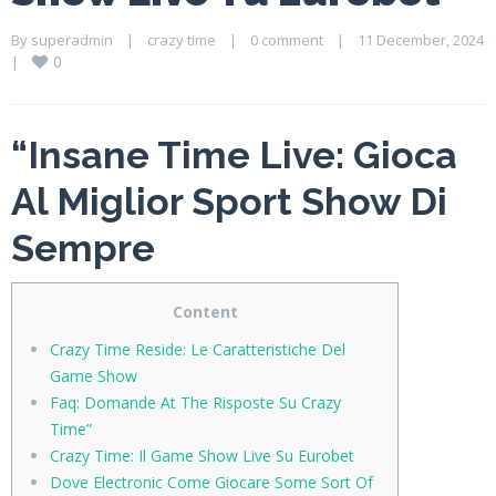
By 
superadmin
    |    
crazy time
    |    
0 comment
    |    11 December, 2024    
0
|    
“Insane Time Live: Gioca
Al Miglior Sport Show Di
Sempre
Content
Crazy Time Reside: Le Caratteristiche Del
Game Show
Faq: Domande At The Risposte Su Crazy
Time”
Crazy Time: Il Game Show Live Su Eurobet
Dove Electronic Come Giocare Some Sort Of