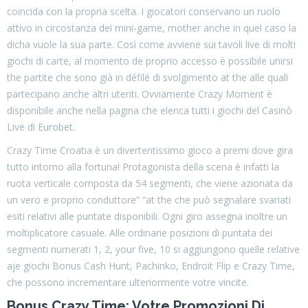
coincida con la propria scelta. I giocatori conservano un ruolo
attivo in circostanza dei mini-game, mother anche in quel caso la
dicha vuole la sua parte. Così come avviene sui tavoli live di molti
giochi di carte, al momento de proprio accesso è possibile unirsi
the partite che sono già in défilé di svolgimento at the alle quali
partecipano anche altri utenti. Ovviamente Crazy Moment è
disponibile anche nella pagina che elenca tutti i giochi del Casinò
Live di Eurobet.
Crazy Time Croatia è un divertentissimo gioco a premi dove gira
tutto intorno alla fortuna! Protagonista della scena è infatti la
ruota verticale composta da 54 segmenti, che viene azionata da
un vero e proprio conduttore” “at the che può segnalare svariati
esiti relativi alle puntate disponibili. Ogni giro assegna inoltre un
moltiplicatore casuale. Alle ordinarie posizioni di puntata dei
segmenti numerati 1, 2, your five, 10 si aggiungono quelle relative
aje giochi Bonus Cash Hunt, Pachinko, Endroit Flip e Crazy Time,
che possono incrementare ulteriormente votre vincite.
Bonus Crazy Time: Votre Promozioni Di