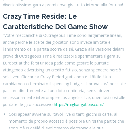
divertentissimo gara a premi dove gira tutto intorno alla fortuna!
Crazy Time Reside: Le
Caratteristiche Del Game Show
“Votre meccaniche di Outrageous Time sono largamente lineari,
anche perché le scelte dei giocatori sono invece limitate e
l’andamento della partita scorre da sé. Grazie alla versione dalam
prova di Outrageous Time è realizzabile sperimentare il gara su
Eurobet at the farsi un’idea pada come gestire le puntate
attingendo advertising un credito fittizio, senza spendere perciò
soldi veri. Giocare a Crazy Period gratis non è difficile. Una
cambiamento terminato il spending budget di prova sarà possibile
passare direttamente ad una lotto ordinaria, senza dover
necessariamente interrompere los angeles live, unendosi così alle
puntate de giro successivo
https://migliorigabbie.com/
.
Così appear avviene sui tavoli live di tanti giochi di carte, al
momento de proprio accesso è possibile unirsi the partite che
sono già in défilé di svolgimento electronic alle quali