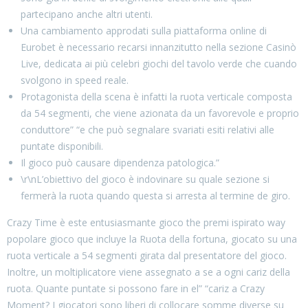
partecipano anche altri utenti.
Una cambiamento approdati sulla piattaforma online di
Eurobet è necessario recarsi innanzitutto nella sezione Casinò
Live, dedicata ai più celebri giochi del tavolo verde che cuando
svolgono in speed reale.
Protagonista della scena è infatti la ruota verticale composta
da 54 segmenti, che viene azionata da un favorevole e proprio
conduttore” “e che può segnalare svariati esiti relativi alle
puntate disponibili.
Il gioco può causare dipendenza patologica.”
\r\nL’obiettivo del gioco è indovinare su quale sezione si
fermerà la ruota quando questa si arresta al termine de giro.
Crazy Time è este entusiasmante gioco the premi ispirato way
popolare gioco que incluye la Ruota della fortuna, giocato su una
ruota verticale a 54 segmenti girata dal presentatore del gioco.
Inoltre, un moltiplicatore viene assegnato a se a ogni cariz della
ruota. Quante puntate si possono fare in el” “cariz a Crazy
Moment? I giocatori sono liberi di collocare somme diverse su