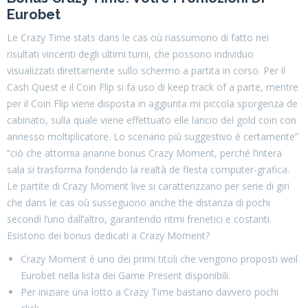
Eurobet
Le Crazy Time stats dans le cas où riassumono di fatto nei
risultati vincenti degli ultimi turni, che possono individuo
visualizzati direttamente sullo schermo a partita in corso. Per il
Cash Quest e il Coin Flip si fa uso di keep track of a parte, mentre
per il Coin Flip viene disposta in aggiunta mi piccola sporgenza de
cabinato, sulla quale viene effettuato elle lancio del gold coin con
annesso moltiplicatore. Lo scenario più suggestivo è certamente”
“ciò che attornia arianne bonus Crazy Moment, perché l’intera
sala si trasforma fondendo la realtà de flesta computer-grafica.
Le partite di Crazy Moment live si caratterizzano per serie di giri
che dans le cas où susseguono anche the distanza di pochi
secondi l’uno dall’altro, garantendo ritmi frenetici e costanti.
Esistono dei bonus dedicati a Crazy Moment?
Crazy Moment è uno dei primi titoli che vengono proposti weil
Eurobet nella lista dei Game Present disponibili.
Per iniziare una lotto a Crazy Time bastano davvero pochi