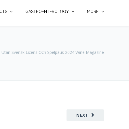
CTS
GASTROENTEROLOGY
MORE
on Utan Svensk Licens Och Spelpaus 2024 Wine Magazine
NEXT