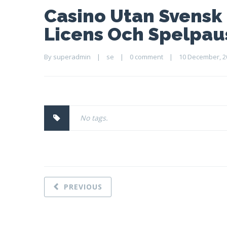
Casino Utan Svensk 
Licens Och Spelpau
By 
superadmin
    |    
se
    |    
0 comment
    |    10 December, 202
No tags.
PREVIOUS