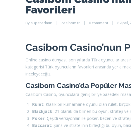
Favorileri
By 
superadmin
    |    
casibom tr
    |    
0 comment
    |    8 April, 
Casibom Casino’nun Po
Online casino dünyası, son yıllarda Türk oyuncular arası
kategorisi Türk oyuncuların favorileri arasında yer alm
inceleyeceğiz.
Casibom Casino’da Popüler Mas
Casibom Casino, oyunculara geniş bir yelpazedeki masa oyu
Rulet:
Klasik bir kumarhane oyunu olan rulet, birçok f
Blackjack:
21 olarak da bilinen bu oyun, strateji ve
Poker:
Çeşitli versiyonları ile poker, beceri ve strate
Baccarat:
Şans ve stratejinin birleştiği bu oyun, basit