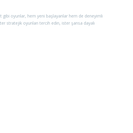
at gibi oyunlar, hem yeni başlayanlar hem de deneyimli
r stratejik oyunları tercih edin, ister şansa dayalı