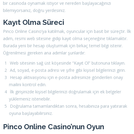
bir casinoda oynamak istiyor ve nereden başlayacağınızı
bilemiyorsanız, doğru yerdesiniz.
Kayıt Olma Süreci
Pinco Online Casino’ya katılmak, oyuncular için basit bir süreçtir. İlk
adım, resmi web sitesine gidip kayıt olma seçeneğine tıklamaktır.
Burada yeni bir hesap oluşturmak için birkaç temel bilgi istenir.
Öğrenilmesi gereken ana adımlar şunlardır:
Web sitesinin sağ üst köşesinde “Kayıt Ol” butonuna tıklayın.
Ad, soyad, e-posta adresi ve şifre gibi kişisel bilgilerinizi girin.
Hesap aktivasyonu için e-posta adresinize gönderilen onay
mailini kontrol edin.
İlk girişinizde kişisel bilgilerinizi doğrulamak için ek belgeler
yüklemeniz istenebilir.
Doğrulama tamamlandıktan sonra, hesabınıza para yatırarak
oyuna başlayabilirsiniz.
Pinco Online Casino’nun Oyun