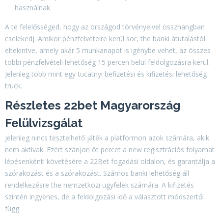
használnak.
A te felelősséged, hogy az országod törvényeivel összhangban
cselekedj. Amikor pénzfelvételre kerül sor, the banki átutalástól
eltekintve, amely akár 5 munkanapot is igénybe vehet, az összes
többi pénzfelvételi lehetőség 15 percen belül feldolgozásra kerül.
Jelenleg több mint egy tucatnyi befizetési és kifizetési lehetőség
truck.
Részletes 22bet Magyarország
Felülvizsgálat
Jelenleg nincs tesztelhető játék a platformon azok számára, akik
nem aktívak. Ezért szánjon öt percet a new regisztrációs folyamat
lépésenkénti követésére a 22Bet fogadási oldalon, és garantálja a
szórakozást és a szórakozást. Számos banki lehetőség áll
rendelkezésre the nemzetközi ügyfelek számára. A kifizetés
szintén ingyenes, de a feldolgozási idő a választott módszertől
függ.