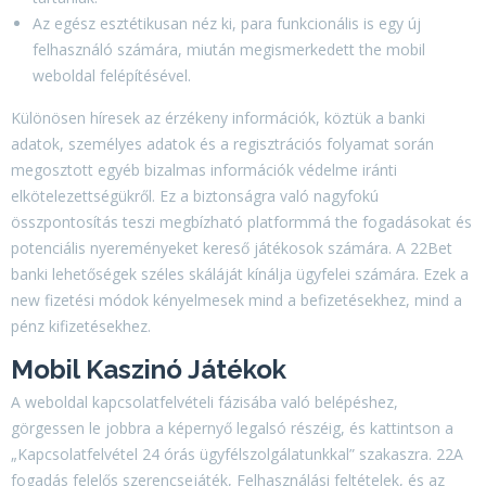
Az egész esztétikusan néz ki, para funkcionális is egy új
felhasználó számára, miután megismerkedett the mobil
weboldal felépítésével.
Különösen híresek az érzékeny információk, köztük a banki
adatok, személyes adatok és a regisztrációs folyamat során
megosztott egyéb bizalmas információk védelme iránti
elkötelezettségükről. Ez a biztonságra való nagyfokú
összpontosítás teszi megbízható platformmá the fogadásokat és
potenciális nyereményeket kereső játékosok számára. A 22Bet
banki lehetőségek széles skáláját kínálja ügyfelei számára. Ezek a
new fizetési módok kényelmesek mind a befizetésekhez, mind a
pénz kifizetésekhez.
Mobil Kaszinó Játékok
A weboldal kapcsolatfelvételi fázisába való belépéshez,
görgessen le jobbra a képernyő legalsó részéig, és kattintson a
„Kapcsolatfelvétel 24 órás ügyfélszolgálatunkkal” szakaszra. 22A
fogadás felelős szerencsejáték, Felhasználási feltételek, és az