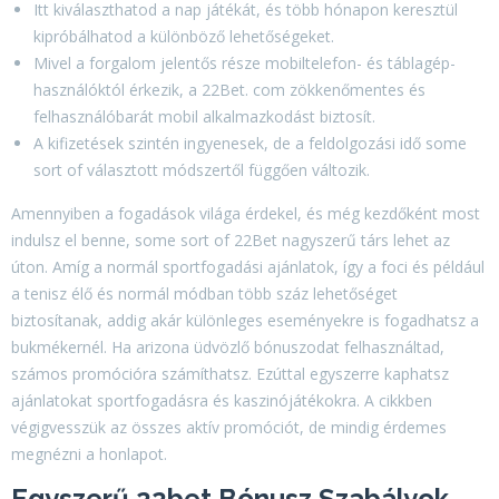
Itt kiválaszthatod a nap játékát, és több hónapon keresztül
kipróbálhatod a különböző lehetőségeket.
Mivel a forgalom jelentős része mobiltelefon- és táblagép-
használóktól érkezik, a 22Bet. com zökkenőmentes és
felhasználóbarát mobil alkalmazkodást biztosít.
A kifizetések szintén ingyenesek, de a feldolgozási idő some
sort of választott módszertől függően változik.
Amennyiben a fogadások világa érdekel, és még kezdőként most
indulsz el benne, some sort of 22Bet nagyszerű társ lehet az
úton. Amíg a normál sportfogadási ajánlatok, így a foci és például
a tenisz élő és normál módban több száz lehetőséget
biztosítanak, addig akár különleges eseményekre is fogadhatsz a
bukmékernél. Ha arizona üdvözlő bónuszodat felhasználtad,
számos promócióra számíthatsz. Ezúttal egyszerre kaphatsz
ajánlatokat sportfogadásra és kaszinójátékokra. A cikkben
végigvesszük az összes aktív promóciót, de mindig érdemes
megnézni a honlapot.
Egyszerű 22bet Bónusz Szabályok