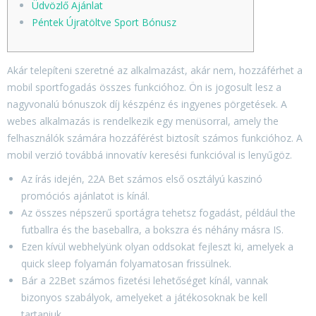
Üdvözlő Ajánlat
Péntek Újratöltve Sport Bónusz
Akár telepíteni szeretné az alkalmazást, akár nem, hozzáférhet a
mobil sportfogadás összes funkcióhoz. Ön is jogosult lesz a
nagyvonalú bónuszok díj készpénz és ingyenes pörgetések. A
webes alkalmazás is rendelkezik egy menüsorral, amely the
felhasználók számára hozzáférést biztosít számos funkcióhoz. A
mobil verzió továbbá innovatív keresési funkcióval is lenyűgöz.
Az írás idején, 22A Bet számos első osztályú kaszinó
promóciós ajánlatot is kínál.
Az összes népszerű sportágra tehetsz fogadást, például the
futballra és the baseballra, a bokszra és néhány másra IS.
Ezen kívül webhelyünk olyan oddsokat fejleszt ki, amelyek a
quick sleep folyamán folyamatosan frissülnek.
Bár a 22Bet számos fizetési lehetőséget kínál, vannak
bizonyos szabályok, amelyeket a játékosoknak be kell
tartaniuk.