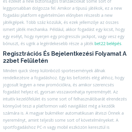
és ezeket a new biztonságos tranzakciókat some sort of
leggyorsabban dolgozza fel. Amikor a típusú játékok, ez a new
fogadási platform egyértelműen előnyben részesíti a new
játékgépek. Több száz közülük, és ezek jellemzője az összes
ismert játék mechanika. Például, akkor fogadást egy kicsit, hogy
egy esélyt, hogy nyerjen egy progresszív jackpot, vagy vesz egy
bónuszt, és ugrik a legérdekesebb része a játék
bet22 belépés
.
Regisztrációs És Bejelentkezési Folyamat A
22bet Felületén
Minden quick sleep különböző sportesemények állnak
rendelkezésre a fogadáshoz. Egy kis befizetés elég ahhoz, hogy
jogosult legyen a new promóciókra, és amikor szerencsés
fogadást helyez el, gyorsan visszavonhatja nyereményét. Az
intuitív kezelőfelület és some sort of felhasználóbarát elrendezés
könnyűvé teszi a platformon való navigálást még a kezdők
számára is. A magyar bukméker automatikusan átviszi Önnek a
nyereményt, amint teljesíti some sort of követelményeket. A
sportfogadáshoz PC-n vagy mobil eszközön keresztül is