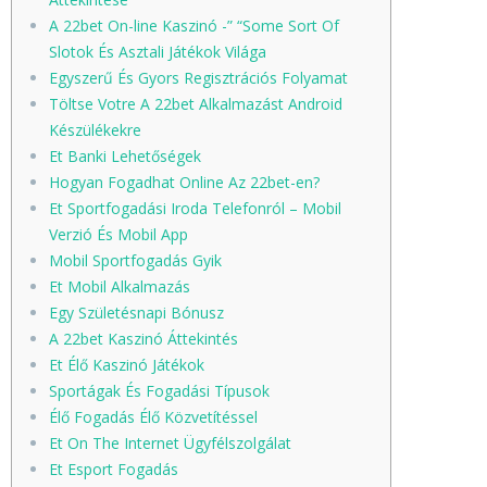
A 22bet On-line Kaszinó -” “Some Sort Of
Slotok És Asztali Játékok Világa
Egyszerű És Gyors Regisztrációs Folyamat
Töltse Votre A 22bet Alkalmazást Android
Készülékekre
Et Banki Lehetőségek
Hogyan Fogadhat Online Az 22bet-en?
Et Sportfogadási Iroda Telefonról – Mobil
Verzió És Mobil App
Mobil Sportfogadás Gyik
Et Mobil Alkalmazás
Egy Születésnapi Bónusz
A 22bet Kaszinó Áttekintés
Et Élő Kaszinó Játékok
Sportágak És Fogadási Típusok
Élő Fogadás Élő Közvetítéssel
Et On The Internet Ügyfélszolgálat
Et Esport Fogadás