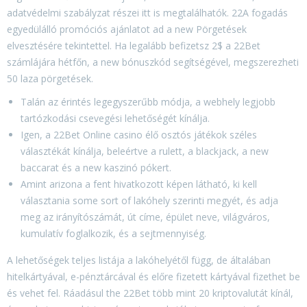
adatvédelmi szabályzat részei itt is megtalálhatók. 22A fogadás
egyedülálló promóciós ajánlatot ad a new Pörgetések
elvesztésére tekintettel. Ha legalább befizetsz 2$ a 22Bet
számlájára hétfőn, a new bónuszkód segítségével, megszerezheti
50 laza pörgetések.
Talán az érintés legegyszerűbb módja, a webhely legjobb
tartózkodási csevegési lehetőségét kínálja.
Igen, a 22Bet Online casino élő osztós játékok széles
választékát kínálja, beleértve a rulett, a blackjack, a new
baccarat és a new kaszinó pókert.
Amint arizona a fent hivatkozott képen látható, ki kell
választania some sort of lakóhely szerinti megyét, és adja
meg az irányítószámát, út címe, épület neve, világváros,
kumulatív foglalkozik, és a sejtmennyiség.
A lehetőségek teljes listája a lakóhelyétől függ, de általában
hitelkártyával, e-pénztárcával és előre fizetett kártyával fizethet be
és vehet fel. Ráadásul the 22Bet több mint 20 kriptovalutát kínál,