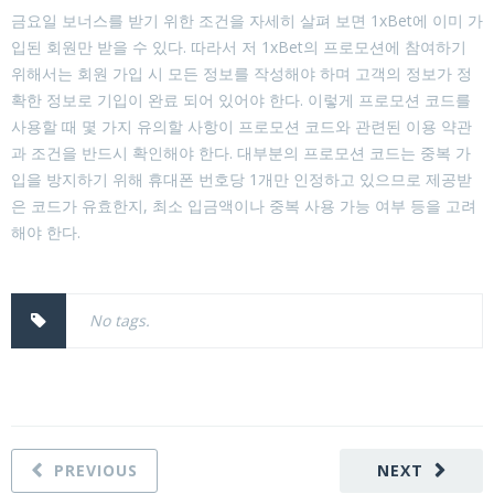
금요일 보너스를 받기 위한 조건을 자세히 살펴 보면 1xBet에 이미 가
입된 회원만 받을 수 있다. 따라서 저 1xBet의 프로모션에 참여하기
위해서는 회원 가입 시 모든 정보를 작성해야 하며 고객의 정보가 정
확한 정보로 기입이 완료 되어 있어야 한다. 이렇게 프로모션 코드를
사용할 때 몇 가지 유의할 사항이 프로모션 코드와 관련된 이용 약관
과 조건을 반드시 확인해야 한다. 대부분의 프로모션 코드는 중복 가
입을 방지하기 위해 휴대폰 번호당 1개만 인정하고 있으므로 제공받
은 코드가 유효한지, 최소 입금액이나 중복 사용 가능 여부 등을 고려
해야 한다.
No tags.
PREVIOUS
NEXT