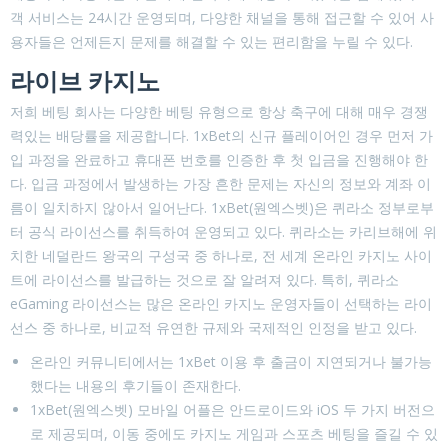
객 서비스는 24시간 운영되며, 다양한 채널을 통해 접근할 수 있어 사
용자들은 언제든지 문제를 해결할 수 있는 편리함을 누릴 수 있다.
라이브 카지노
저희 베팅 회사는 다양한 베팅 유형으로 항상 축구에 대해 매우 경쟁
력있는 배당률을 제공합니다. 1xBet의 신규 플레이어인 경우 먼저 가
입 과정을 완료하고 휴대폰 번호를 인증한 후 첫 입금을 진행해야 한
다. 입금 과정에서 발생하는 가장 흔한 문제는 자신의 정보와 계좌 이
름이 일치하지 않아서 일어난다. 1xBet(원엑스벳)은 퀴라소 정부로부
터 공식 라이선스를 취득하여 운영되고 있다. 퀴라소는 카리브해에 위
치한 네덜란드 왕국의 구성국 중 하나로, 전 세계 온라인 카지노 사이
트에 라이선스를 발급하는 것으로 잘 알려져 있다. 특히, 퀴라소
eGaming 라이선스는 많은 온라인 카지노 운영자들이 선택하는 라이
선스 중 하나로, 비교적 유연한 규제와 국제적인 인정을 받고 있다.
온라인 커뮤니티에서는 1xBet 이용 후 출금이 지연되거나 불가능
했다는 내용의 후기들이 존재한다.
1xBet(원엑스벳) 모바일 어플은 안드로이드와 iOS 두 가지 버전으
로 제공되며, 이동 중에도 카지노 게임과 스포츠 베팅을 즐길 수 있