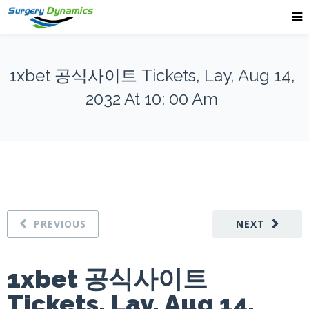
1xbet 공식사이트 Tickets, Lay, Aug 14,
2032 At 10: 00 Am
PREVIOUS
NEXT
1xbet 공식사이트
Tickets, Lay, Aug 14,