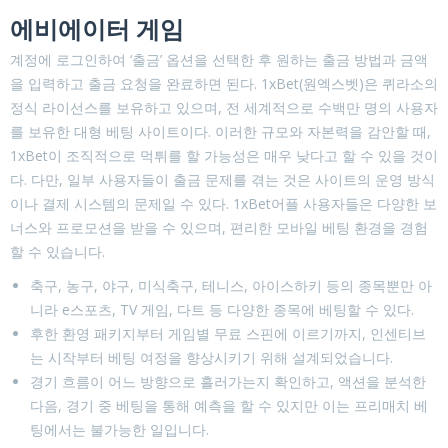
에비에이터 게임
계정에 로그인하여 ‘출금’ 옵션을 선택한 후 원하는 출금 방법과 금액
을 입력하고 출금 요청을 완료하면 된다. 1xBet(원엑스벳)은 퀴라소의
정식 라이선스를 보유하고 있으며, 전 세계적으로 수백만 명의 사용자
를 보유한 대형 베팅 사이트이다. 이러한 규모와 자본력을 감안할 때,
1xBet이 조직적으로 먹튀를 할 가능성은 매우 낮다고 할 수 있을 것이
다. 다만, 일부 사용자들이 출금 문제를 겪는 것은 사이트의 운영 방식
이나 결제 시스템의 문제일 수 있다. 1xBet어플 사용자들은 다양한 보
너스와 프로모션을 받을 수 있으며, 편리한 모바일 베팅 환경을 경험
할 수 있습니다.
축구, 농구, 야구, 미식축구, 테니스, 아이스하키 등의 종목뿐만 아
니라 e스포츠, TV 게임, 다트 등 다양한 종목에 베팅할 수 있다.
후한 환영 패키지부터 게임별 무료 스핀에 이르기까지, 인센티브
는 시작부터 베팅 여정을 향상시키기 위해 설계되었습니다.
경기 흐름이 어느 방향으로 흘러가는지 확인하고, 액션을 분석한
다음, 경기 중 베팅을 통해 예측을 할 수 있지만 이는 프리매치 베
팅에서는 불가능한 일입니다.