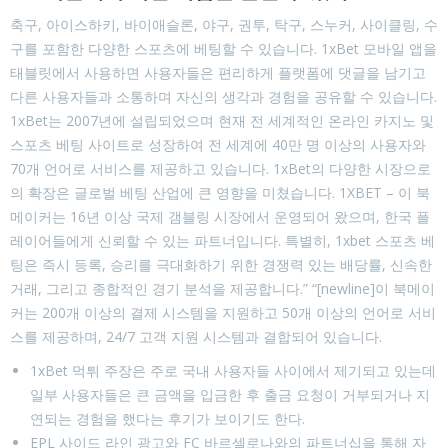
축구, 아이스하키, 바이애슬론, 야구, 권투, 탁구, 스누커, 사이클링, 수
구를 포함한 다양한 스포츠에 베팅할 수 있습니다. 1xBet 모바일 앱을
태블릿에서 사용하면 사용자들은 편리하게 플랫폼에 댓글을 남기고
다른 사용자들과 소통하며 자신의 생각과 경험을 공유할 수 있습니다.
1xBet는 2007년에 설립되었으며 현재 전 세계적인 온라인 카지노 및
스포츠 베팅 사이트로 성장하여 전 세계에 40만 명 이상의 사용자와
70개 언어로 서비스를 제공하고 있습니다. 1xBet의 다양한 시장으로
의 확장은 글로벌 베팅 산업에 큰 영향을 미쳤습니다. 1XBET – 이 북
메이커는 16년 이상 국제 갬블링 시장에서 운영되어 왔으며, 한국 플
레이어들에게 신뢰할 수 있는 파트너입니다. 특별히, 1xbet 스포츠 베
팅은 즉시 등록, 승리를 극대화하기 위한 경쟁력 있는 배당률, 신속한
거래, 그리고 종합적인 경기 분석을 제공합니다.” “[newline]이 북메이
커는 200개 이상의 결제 시스템을 지원하고 50개 이상의 언어로 서비
스를 제공하며, 24/7 고객 지원 시스템과 결합되어 있습니다.
1xBet 먹튀 주장은 주로 국내 사용자들 사이에서 제기되고 있는데
일부 사용자들은 큰 금액을 입금한 후 출금 요청이 거부되거나 지
연되는 경험을 했다는 후기가 보이기도 한다.
EPL 사이드 라인 광고와 FC 바르셀로나와의 파트너십을 통해 자