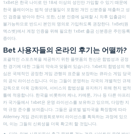
1xBet은 한국 나이로 만 18세 이상의 성인만 가입할 수 있기 때문에
한국 플레이어는 법적 생년월일이 포함된 개인 신분증을 제출하고 성
인 검증을 받아야 한다. 또한, 신분 인증에 실패할 시 차후 입출금이
불가능하므로 반드시 본인의 명의로 가입하도록 권장한다. 1xBet(원
엑스벳)에서 계정 인증을 위해 필요한 1xBet 출금 신분증은 주민등록
증이다.
Bet 사용자들의 온라인 후기는 어떨까?
포괄적인 스포츠북을 제공하기 위한 플랫폼의 헌신은 합법성과 공정
한 경기에 대한 그들의 약속과 맞물려 있습니다. 1xbet의 합법성의 핵
심은 국제적인 공정한 게임 관행의 표준을 보장하는 큐라소 게임 당국
의 공식 라이선스입니다. 이는 그들이 운영하는 각국의 개별적인 규제
감독으로 더욱 강화되며, 서비스의 합법성을 유지하기 위해 현지 법적
틀에 적응합니다. 한국을 비롯하여 케냐, 카메룬, 가나 등 다른 아프리
카 국가들에서 1xbet은 운영 라이선스를 보유하고 있으며, 다양한 지
역 규정 준수를 보여줍니다. 그들은 글로벌 발자국을 확장함에 따라
Alderney 게임 관리위원회로부터 라이선스를 획득하는 과정에 있으
며, 이는 그들의 신뢰성을 더욱 확고히 할 것입니다.
다만, 일부 사용자들이 출금 문제를 겪는 것은 사이트의 운영 방식