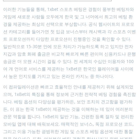
이러한 기능들을 통해, 1xbet 스포츠 베팅은 경험이 풍부한 베팅자와
게임에 새로운 사람들 모두에게 한국 및 그 너머에서 최고의 베팅 환
경을 제공하는 최상의 선택으로 부상합니다. 공식 웹사이트의 프로모
션 카테고리를 들어가면 첫 입금 보너스부터 캐시백과 각 스포츠 이벤
트 프로모션까지 다양한 프로모션이 진행중인 것을 확인할 수 있다.
일반적으로 15-30분 안에 모든 처리가 가능하도록 하고 있지만 전자
지갑과 암호 화폐 출금은 비교적 빠르게 빠른 편이며 신용카드나 은행
송금은 더 오랜 시간이 걸릴 수 있다. 전 세계의 수십만 이용자와 100
여 개 언어로 서비스를 제공하는 1xBet은 한국인 플레이어들 사이에
서 높은 인지도를 가지고 있는 온라인 카지노 중 하나이다.
이 컴파일레이션은 빠르고 효율적인 안내를 제공하기 위해 설계되었
으며, 1xBet의 특징을 통해 정보에 근거한 전략적 베팅 경험을 촉진합
니다. 베팅 옵션의 다양성을 평가하든, 보안 조치의 견고함을 평가하
든, 이 표는 한국 1xBet이 제공하는 것을 이해하는 데 있어 여러분의
관문 역할을 합니다. 1xBet의 일반 기능, 간편한 등록 절차 및 편리한
모바일 앱에 대해 배워보세요. 매력적인 보너스, 독점 프로모션 코드,
그리고 이용 가능한 광범위한 게임 및 스포츠 베팅 옵션에 대한 통찰
력을 얻으세요. 또한, 여러분의 베팅 경험을 향상시키기 위해 설계된