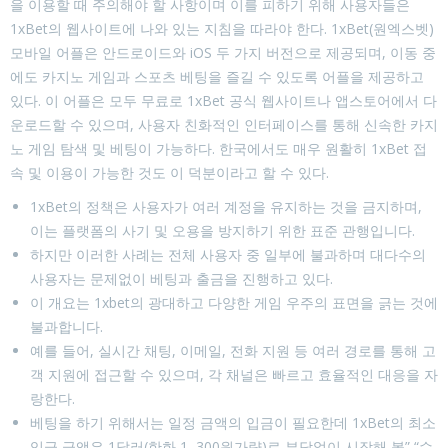
을 이용할 때 주의해야 할 사항이며 이를 피하기 위해 사용자들은
1xBet의 웹사이트에 나와 있는 지침을 따라야 한다. 1xBet(원엑스벳)
모바일 어플은 안드로이드와 iOS 두 가지 버전으로 제공되며, 이동 중
에도 카지노 게임과 스포츠 베팅을 즐길 수 있도록 어플을 제공하고
있다. 이 어플은 모두 무료로 1xBet 공식 웹사이트나 앱스토어에서 다
운로드할 수 있으며, 사용자 친화적인 인터페이스를 통해 신속한 카지
노 게임 탐색 및 베팅이 가능하다. 한국에서도 매우 원활히 1xBet 접
속 및 이용이 가능한 것도 이 덕분이라고 할 수 있다.
1xBet의 정책은 사용자가 여러 계정을 유지하는 것을 금지하며,
이는 플랫폼의 사기 및 오용을 방지하기 위한 표준 관행입니다.
하지만 이러한 사례는 전체 사용자 중 일부에 불과하며 대다수의
사용자는 문제없이 베팅과 출금을 진행하고 있다.
이 개요는 1xbet의 광대하고 다양한 게임 우주의 표면을 긁는 것에
불과합니다.
예를 들어, 실시간 채팅, 이메일, 전화 지원 등 여러 경로를 통해 고
객 지원에 접근할 수 있으며, 각 채널은 빠르고 효율적인 대응을 자
랑한다.
베팅을 하기 위해서는 일정 금액의 입금이 필요한데 1xBet의 최소
입금 금액은 1달러(한화 1, 300원가량)로 부담없이 시작해 볼” “수