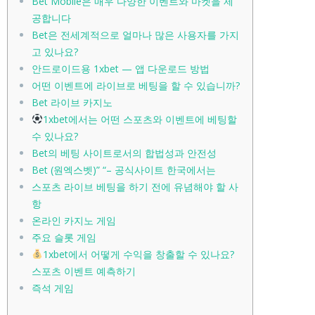
Bet Mobile은 매우 다양한 이벤트와 마켓을 제
공합니다
Bet은 전세계적으로 얼마나 많은 사용자를 가지
고 있나요?
안드로이드용 1xbet — 앱 다운로드 방법
어떤 이벤트에 라이브로 베팅을 할 수 있습니까?
Bet 라이브 카지노
1xbet에서는 어떤 스포츠와 이벤트에 베팅할
수 있나요?
Bet의 베팅 사이트로서의 합법성과 안전성
Bet (원엑스벳)” “– 공식사이트 한국에서는
스포츠 라이브 베팅을 하기 전에 유념해야 할 사
항
온라인 카지노 게임
주요 슬롯 게임
1xbet에서 어떻게 수익을 창출할 수 있나요?
스포츠 이벤트 예측하기
즉석 게임