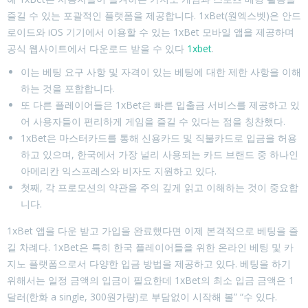
즐길 수 있는 포괄적인 플랫폼을 제공합니다. 1xBet(원엑스벳)은 안드
로이드와 iOS 기기에서 이용할 수 있는 1xBet 모바일 앱을 제공하며
공식 웹사이트에서 다운로드 받을 수 있다
1xbet
.
이는 베팅 요구 사항 및 자격이 있는 베팅에 대한 제한 사항을 이해
하는 것을 포함합니다.
또 다른 플레이어들은 1xBet은 빠른 입출금 서비스를 제공하고 있
어 사용자들이 편리하게 게임을 즐길 수 있다는 점을 칭찬했다.
1xBet은 마스터카드를 통해 신용카드 및 직불카드로 입금을 허용
하고 있으며, 한국에서 가장 널리 사용되는 카드 브랜드 중 하나인
아메리칸 익스프레스와 비자도 지원하고 있다.
첫째, 각 프로모션의 약관을 주의 깊게 읽고 이해하는 것이 중요합
니다.
1xBet 앱을 다운 받고 가입을 완료했다면 이제 본격적으로 베팅을 즐
길 차례다. 1xBet은 특히 한국 플레이어들을 위한 온라인 베팅 및 카
지노 플랫폼으로서 다양한 입금 방법을 제공하고 있다. 베팅을 하기
위해서는 일정 금액의 입금이 필요한데 1xBet의 최소 입금 금액은 1
달러(한화 a single, 300원가량)로 부담없이 시작해 볼” “수 있다.