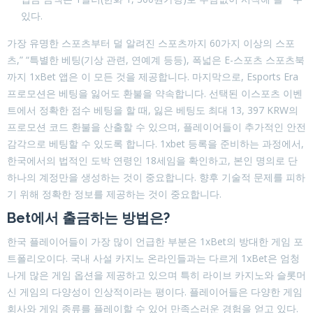
있다.
가장 유명한 스포츠부터 덜 알려진 스포츠까지 60가지 이상의 스포
츠,” “특별한 베팅(기상 관련, 연예계 등등), 폭넓은 E-스포츠 스포츠북
까지 1xBet 앱은 이 모든 것을 제공합니다. 마지막으로, Esports Era
프로모션은 베팅을 잃어도 환불을 약속합니다. 선택된 이스포츠 이벤
트에서 정확한 점수 베팅을 할 때, 잃은 베팅도 최대 13, 397 KRW의
프로모션 코드 환불을 산출할 수 있으며, 플레이어들이 추가적인 안전
감각으로 베팅할 수 있도록 합니다. 1xbet 등록을 준비하는 과정에서,
한국에서의 법적인 도박 연령인 18세임을 확인하고, 본인 명의로 단
하나의 계정만을 생성하는 것이 중요합니다. 향후 기술적 문제를 피하
기 위해 정확한 정보를 제공하는 것이 중요합니다.
Bet에서 출금하는 방법은?
한국 플레이어들이 가장 많이 언급한 부분은 1xBet의 방대한 게임 포
트폴리오이다. 국내 사설 카지노 온라인들과는 다르게 1xBet은 엄청
나게 많은 게임 옵션을 제공하고 있으며 특히 라이브 카지노와 슬롯머
신 게임의 다양성이 인상적이라는 평이다. 플레이어들은 다양한 게임
회사와 게임 종류를 플레이할 수 있어 만족스러운 경험을 얻고 있다.