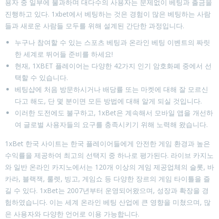
용자 중 일부에 불과하며 대다수의 사용자는 문제없이 베팅과 출금을
진행하고 있다. 1xbet에서 베팅하는 것은 경험이 많은 베팅하는 사람
들과 새로운 사람들 모두를 위해 설계된 간단한 과정입니다.
누구나 참여할 수 있는 스포츠 베팅과 온라인 베팅 이벤트의 짜릿
한 세계로 뛰어들 준비를 하세요!
현재, 1XBET 플레이어는 다양한 42가지 인기 암호화폐 중에서 선
택할 수 있습니다.
베팅샵에 처음 방문하시거나 배당률 또는 마켓에 대해 잘 모르신
다고 해도, 단 몇 분이면 모든 방법에 대해 알게 되실 것입니다.
이러한 도전에도 불구하고, 1xBet은 계속해서 모바일 앱을 개선하
여 글로벌 사용자들의 요구를 충족시키기 위해 노력해 왔습니다.
1xBet 한국 사이트는 한국 플레이어들에게 안전한 게임 환경과 높은
수익률을 제공하여 최고의 선택지 중 하나로 평가된다. 라이브 카지노
와 일반 온라인 카지노에서는 120개 이상의 게임 제공업체의 슬롯, 바
카라, 블랙잭, 룰렛, 빙고, 게임쇼 등 다양한 장르의 게임 타이틀을 즐
길 수 있다. 1xBet는 2007년부터 운영되어왔으며, 성장과 확장을 경
험하였습니다. 이는 세계 온라인 베팅 산업에 큰 영향을 미쳤으며, 많
은 사용자와 다양한 언어로 이용 가능합니다.