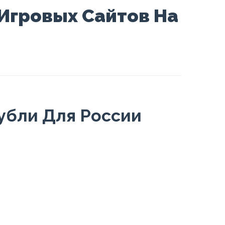
Игровых Сайтов На
убли Для Poccии