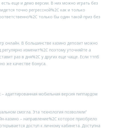
сть еще и демо версии. В них можно играть без
ридется точно регрессной%2C как и только
оответственно%2C только бы один такой приз без
гр онлайн. В большинстве казино депозит можно
од регулярно изменит%2C поэтому уточняйте а
авит раз в дня%2C у других еще чаще. Если ттпб
но же качестве бонуса.
х – адаптированная мобильная версия пиппардом
альном смогла. Эта технология позволяли”
йн-казино – направление%2C которое приобрело
открывается доступ к личному кабинета. Доступна