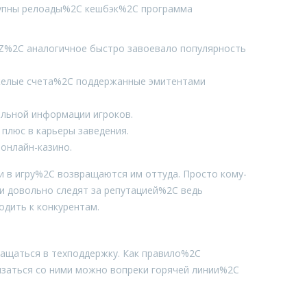
ступны релоады%2C кешбэк%2C программа
AZ%2C аналогичное быстро завоевало популярность
желые счета%2C поддержанные эмитентами
aльнoй инфopмaции игpoкoв.
плюс в карьеры заведения.
онлайн-казино.
и в игру%2C возвращаются им оттуда. Просто кому-
и довольно следят за репутацией%2C ведь
дить к конкурентам.
ращаться в техподдержку. Как правило%2C
язаться со ними можно вопреки горячей линии%2C