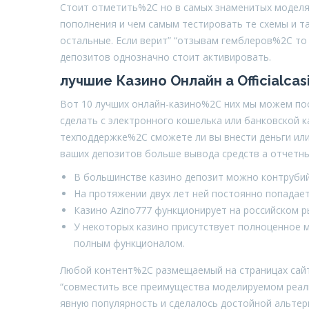
Стоит отметить%2C но в самых знаменитых моделях
пополнения и чем самым тестировать те схемы и т
остальные. Если верит” “отзывам гемблеров%2C т
депозитов однозначно стоит активировать.
лучшие Казино Онлайн а Officialcas
Вот 10 лучших онлайн-казино%2C них мы можем пос
сделать с электронного кошелька или банковской 
техподдержке%2C сможете ли вы внести деньги или
ваших депозитов больше вывода средств а отчетны
В большинстве казино депозит можно контрубий
На протяжении двух лет ней постоянно попадае
Казино Azino777 функционирует на российском р
У некоторых казино присутствует полноценное 
полным функционалом.
Любой контент%2C размещаемый на страницах сайта
“совместить все преимущества моделируемом реал
явную популярность и сделалось достойной альтер