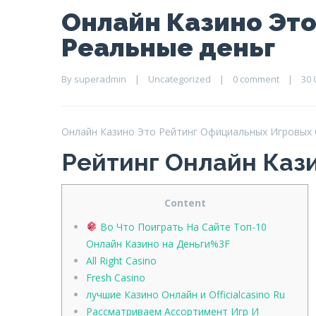
Онлайн Казино Это
Реальные деньг
By 
superadmin
    |    
Uncategorized
    |    
0 comment
    |    3
Онлайн Казино Это Рейтинг Официальных Игровых 
Peйтинг Oнлaйн Кaз
Content
Во Что Поиграть На Сайте Топ-10
Онлайн Казино на Деньги%3F
All Right Casino
Fresh Casino
лучшие Казино Онлайн и Officialcasino Ru
Рассматриваем Ассортимент Игр И