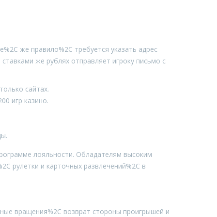
ме%2C же правило%2C требуется указать адрес
 ставками же рублях отправляет игроку письмо с
только caйтax.
00 игр казино.
ы.
программе лояльности. Обладателям высоким
%2C рулетки и карточных развлечений%2C в
тные вращения%2C возврат стороны проигрышей и