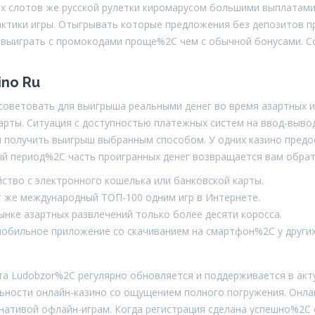
 слотов же русской рулетки киромарусом большими выплатами е
актики игры. Отыгрывать которые предложения без депозитов п
о выиграть с промокодами проще%2C чем с обычной бонусами. С
ino Ru
оветовать для выигрыша реальными денег во время азартных и
карты. Ситуация с доступностью платежных систем на ввод-выв
 получить выигрыш выбранным способом. У одних казино предост
й период%2C часть проигранных денег возвращается вам обрат
ство с электронного кошелька или банковской карты.
т же международный ТОП-100 одним игр в Интернете.
ынке азартных развлечений только более десяти коросса.
мобильное приложение со скачиванием на смартфон%2C у други
 Ludobzor%2C регулярно обновляется и поддерживается в акту
ьности онлайн-казино со ощущением полного погружения. Онла
нативой офлайн-играм. Когда регистрация сделана успешно%2C 