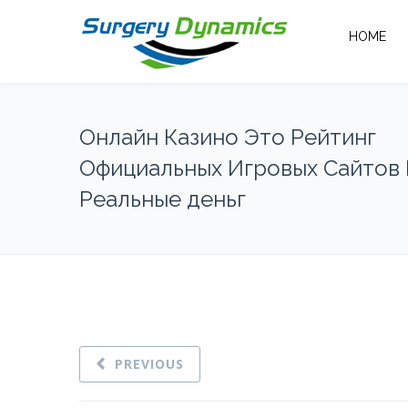
HOME
Онлайн Казино Это Рейтинг
Официальных Игровых Сайтов
Реальные деньг
PREVIOUS